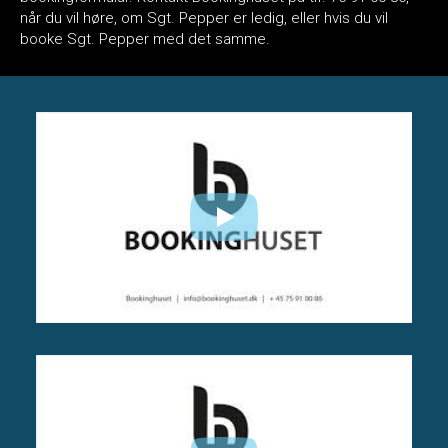
når du vil høre, om Sgt. Pepper er ledig, eller hvis du vil
booke Sgt. Pepper med det samme.