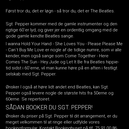
Først tror du, det er løgn - så tror du, det er The Beatles.
Sgt. Pepper kommer med de gamle instrumenter og den
rigtige 60`er lyd, og giver jer en ordentlig omgang med de
gode gamle kendte Beatles sange.
I wanna Hold Your Hand - She Loves You - Please Please Me
- Can`t Buy Me Love er nogle af de tidlige numre, som vi alle
kender, men også sange som Come Together - Here
Comes The Sun - Hey Jude og Let It Be fra Beatles hippie-
tid sidst i 60`erne, vil man kunne høre på en aften i festligt
selskab med Sgt. Pepper.
Ønsker I også at høre lidt andet end Beatles, kan Sgt.
Pepper også levere nogle de største hits fra 50erne og
60erne. Se repertoiret.
SÅDAN BOOKER DU SGT. PEPPER!
Ønsker du priser på Sgt. Pepper til dit arrangement, er du
meget velkommen til at ringe eller udfylde vores
bookingformular. Kontakt Bookinghuset på tlf. 75 91 00 86,