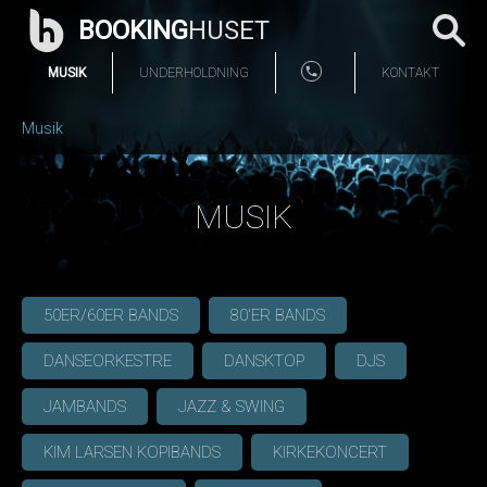
BOOKING
HUSET
MUSIK
UNDERHOLDNING
KONTAKT
Musik
MUSIK
50ER/60ER BANDS
80'ER BANDS
DANSEORKESTRE
DANSKTOP
DJS
JAMBANDS
JAZZ & SWING
KIM LARSEN KOPIBANDS
KIRKEKONCERT