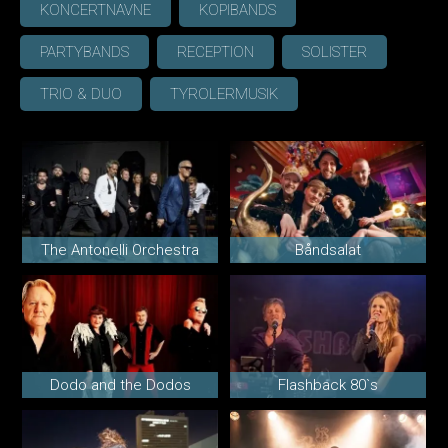
KONCERTNAVNE
KOPIBANDS
PARTYBANDS
RECEPTION
SOLISTER
TRIO & DUO
TYROLERMUSIK
The Antonelli Orchestra
Båndsalat
Dodo and the Dodos
Flashback 80`s