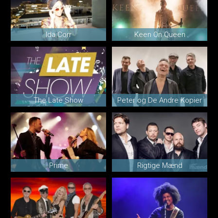
Ida Corr
Keen On Queen
The Late Show
Peter og De Andre Kopier
Prime
Rigtige Mænd