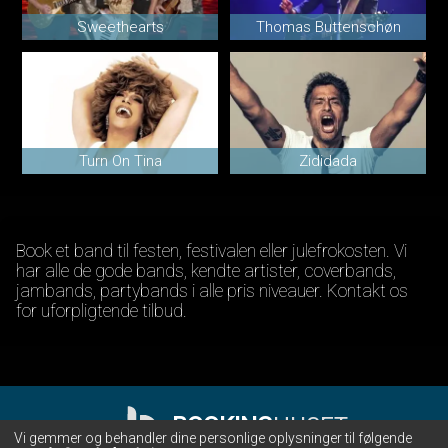
Sweethearts
Thomas Buttenschøn
Turn On Tina
Zididada
Book et band til festen, festivalen eller julefrokosten. Vi
har alle de gode bands, kendte artister, coverbands,
jambands, partybands i alle pris niveauer. Kontakt os
for uforpligtende tilbud.
BOOKING
HUSET
Vi gemmer og behandler dine personlige oplysninger til følgende