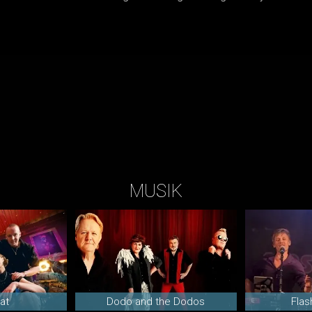
MUSIK
at
Dodo and the Dodos
Flas