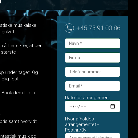
astiske musikalske
+45 75 91 00 86
egulvet.
årtier sikrer, at der
 største
 op under taget. Og
elig fest.
. Book dem til din
Dato for arrangement
.
Hvor afholdes
pris samt hvorvidt
arrangementet -
Postnr./By
antastisk musik og