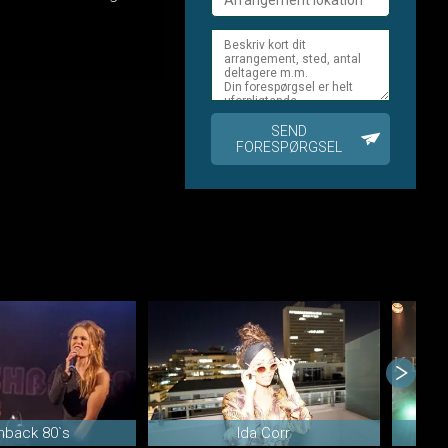
SEND
FORESPØRGSEL
hback 80`s
Ida Corr