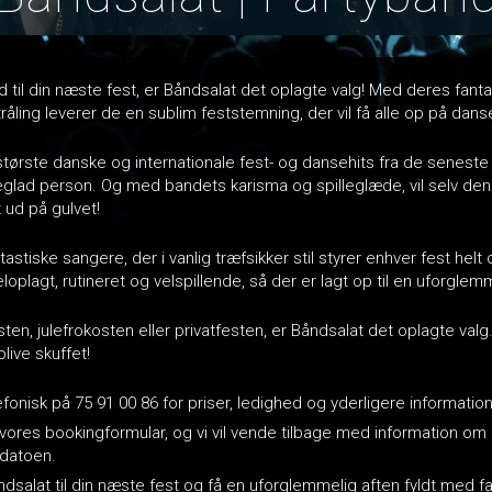
d til din næste fest, er Båndsalat det oplagte valg! Med deres fant
åling leverer de en sublim feststemning, der vil få alle op på dans
største danske og internationale fest- og dansehits fra de seneste 5 
glad person. Og med bandets karisma og spilleglæde, vil selv den
t ud på gulvet!
tastiske sangere, der i vanlig træfsikker stil styrer enhver fest helt
plagt, rutineret og velspillende, så der er lagt op til en uforglemm
en, julefrokosten eller privatfesten, er Båndsalat det oplagte valg
blive skuffet!
onisk på 75 91 00 86 for priser, ledighed og yderligere information
 vores bookingformular, og vi vil vende tilbage med information om 
datoen.
dsalat til din næste fest og få en uforglemmelig aften fyldt med f