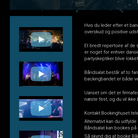
Hvis du leder efter et ban
overskud og positive udstr
Et bredt repertoire af de 
er noget for enhver danse
partyskeptiker blive lokke
Båndsalat består af to fan
backingbandet er både velo
Uanset om det er firmafest
næste fest, og du vil ikke 
Kontakt Bookinghuset telef
Alternativt kan du udfylde
Båndsalat kan bookes på 
Så skynd dig at booke Bån