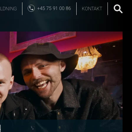
+45 75 91 00 86
LDNING
KONTAKT
d