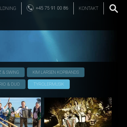
+45 75 91 00 86
LDNING
KONTAKT
Z & SWING
KIM LARSEN KOPIBANDS
RIO & DUO
TYROLERMUSIK