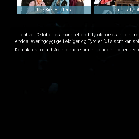
The Bier Hunters
Cantus Tyro
Til enhver Oktoberfest hører et godt tyrolerorkester, den 
endda leveringdygtige i ølpiger og Tyroler DJ´s som kan spill
Kontakt os for at høre nærmere om muligheden for en ægte 