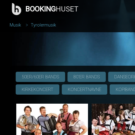
BOOKING
HUSET
Musik
Tyrolermusik
50ER/60ER BANDS
80'ER BANDS
DANSEOR
KIRKEKONCERT
KONCERTNAVNE
KOPIBAN