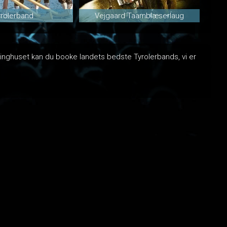
yrolerband
Vejgaard Taarnblæserlaug
kinghuset kan du booke landets bedste Tyrolerbands, vi er