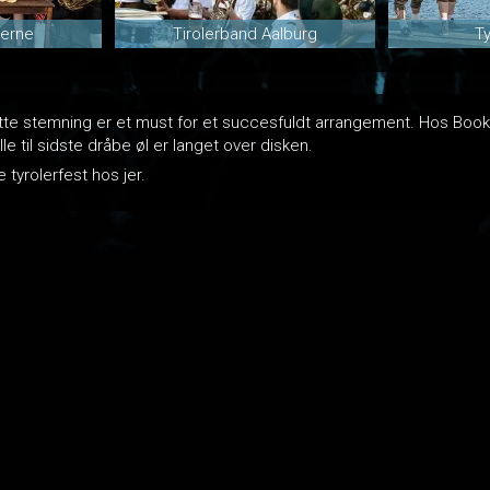
lerne
Tirolerband Aalburg
T
rette stemning er et must for et succesfuldt arrangement. Hos Boo
e til sidste dråbe øl er langet over disken.
tyrolerfest hos jer.