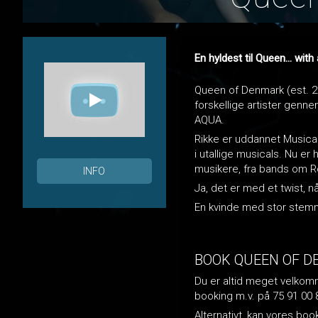
En hyldest til Queen... with 
Queen of Denmark (est. 201
forskellige artister gen
AQUA.
Rikke er uddannet Musica
i utallige musicals. Nu e
musikere, fra bands om Roy
INFO
Ja, det er med et twist, n
En kvinde med stor stem
BOOK QUEEN OF D
Du er altid meget velkomme
booking m.v. på 75 91 00 
Alternativt, kan vores bo