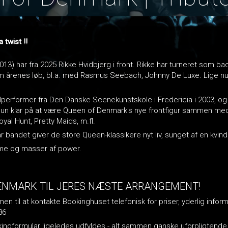
a twist !!
3) har fra 2025 Rikke Hvidbjerg i front. Rikke har turneret som bac
nem årenes løb, bl.a. med Rasmus Seebach, Johnny De Luxe. Lige n
lperformer fra Den Danske Scenekunstskole i Fredericia i 2003, o
r hun klar på at være Queen of Denmark's nye frontfigur sammen med
al Hunt, Pretty Maids, m.fl.
år bandet giver de store Queen-klassikere nyt liv, sunget af en kvind
me og masser af power.
ENMARK TIL JERES NÆSTE ARRANGEMENT!
n til at kontakte Bookinghuset telefonisk for priser, yderlig inform
86
okingformular ligeledes udfyldes - alt sammen ganske uforpligtende