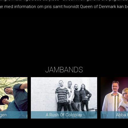
lbage med information om pris samt hvorvidt Queen of Denmark ka
JAMBANDS
øgen
A Rush Of Coldplay
Abba 