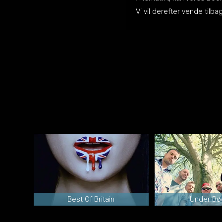
Vi vil derefter vende ti
Best Of Britain
Under B