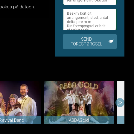
n bookes på datoen.
SEND
FORESPØRGSEL
Revival Band
ABBAGold