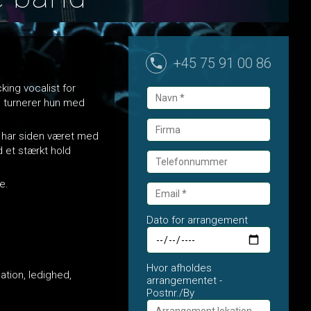
+45 75 91 00 86
king vocalist for
u turnerer hun med
g har siden været med
 et stærkt hold
e.
Dato for arrangement
Hvor afholdes
ation, ledighed,
arrangementet -
Postnr./By
.