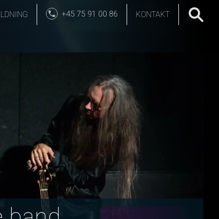
+45 75 91 00 86
LDNING
KONTAKT
e band