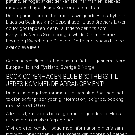
påfund, er noget af det der kan ske, når man er i selskab
med Copenhagen Blues Brothers for en aften…
Der er garanti for en aften med råsvingende Blues, Rythm n`
Blues og Soulmusik, når Copenhagen Blues Brothers lukker
op for godteposen, der bl. a. indeholder hits som:
Everybody Needs Somebody, Rawhide, Gimme Some
Loving og Sweethome Chicago. Dette er et show du bare
skal opleve`live`!!!
Copenhagen Blues Brothers har nu fået hul igennem i Nord
Europa - Holland, Tyskland, Sverige & Norge.
BOOK COPENHAGEN BLUE BROTHERS TIL
JERES KOMMENDE ARRANGEMENT!
Du er altid meget velkommen til at kontakte Bookinghuset
telefonisk for priser, yderlig information, ledighed, booking
m.v. på 75 91 00 86
Alternativt, kan vores bookingformular ligeledes udfyldes -
alt sammen ganske uforpligtende.
Vi vil derefter vende tilbage med information om pris samt
hvorvidt Copenhagen Blues Brothers kan bookes på datoen.