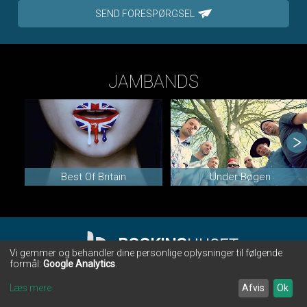
SEND FORESPØRGSEL
JAMBANDS
Best Of Britain
Under Bøgen
BOOKING
HUSET
Vi gemmer og behandler dine personlige oplysninger til følgende
formål:
Google Analytics
.
BOOKINGHUSET • CHR. WINTHERS VEJ 28 • 7000 FREDERICIA
•
TLF. 75 91 00 86
•
INFO@BOOKINGHUSET.DK
Læs mere
Afvis
Ok