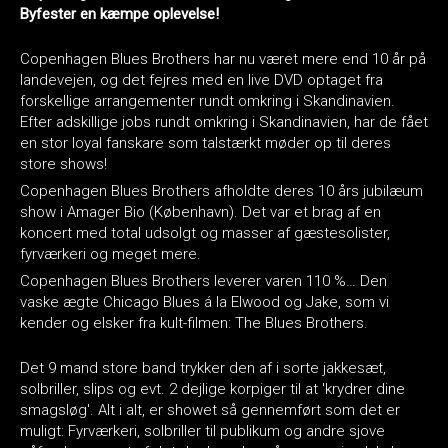
Byfester en kæmpe oplevelse!
Copenhagen Blues Brothers har nu været mere end 10 år på
landevejen, og det fejres med en live DVD optaget fra
forskellige arrangementer rundt omkring i Skandinavien.
Efter adskillige jobs rundt omkring i Skandinavien, har de fået
en stor loyal fanskare som talstærkt møder op til deres
store shows!
Copenhagen Blues Brothers afholdte deres 10 års jubilæum
show i Amager Bio (København). Det var et brag af en
koncert med total udsolgt og masser af gæstesolister,
fyrværkeri og meget mere.
Copenhagen Blues Brothers leverer varen 110 %… Den
vaske ægte Chicago Blues á la Elwood og Jake, som vi
kender og elsker fra kult-filmen: The Blues Brothers.
Det 9 mand store band trykker den af i sorte jakkesæt,
solbriller, slips og evt. 2 dejlige korpiger til at 'krydrer dine
smagsløg'. Alt i alt, er showet så gennemført som det er
muligt: Fyrværkeri, solbriller til publikum og andre sjove