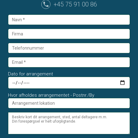
+45 75 91 00 86
Dato for arrangement
Hvor afholdes arrangementet - Postnr./By