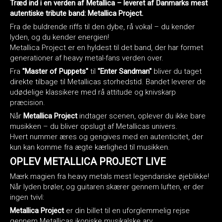
Træd ind i en verden af Metallica – leveret af Danmarks mest
autentiske tribute band: Metallica Project.
Fra de buldrende riffs til den dybe, rå vokal – du kender
lyden, og du kender energien!
Metallica Project er en hyldest til det band, der har formet
generationer af heavy metal-fans verden over.
Fra
"Master of Puppets"
til
"Enter Sandman"
bliver du taget
direkte tilbage til Metallicas storhedstid. Bandet leverer de
udødelige klassikere med rå attitude og knivskarp
præcision.
Når
Metallica Project
indtager scenen, oplever du ikke bare
musikken – du bliver opslugt af Metallicas univers.
Hvert nummer æres og gengives med en autenticitet, der
kun kan komme fra ægte kærlighed til musikken.
OPLEV METALLICA PROJECT LIVE
Mærk magien fra heavy metals mest legendariske øjeblikke!
Når lyden brøler, og guitaren skærer gennem luften, er der
ingen tvivl:
Metallica Project
er din billet til en uforglemmelig rejse
gennem Metallicas ikoniske musikalske arv.