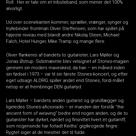
Roll . Her er tale om et tributeband, som mener det 100%
alvorligt.
Ud over scenekanten kommer, spræller, vrænger, synger og
tryllebinder frontman Oliver Steffensen, som har spillet på
højeste niveau med blandt andre Nikolaj Steen, Michael
Falch, Hotel Hunger, Mike Tramp og mange flere.
Oliver flankeres af bandets to guitarister, Lars Møller og
Jonas Østrup. Sidstnævnte blev velsignet af Stones-magien
gennem sin moders maveskind, da han – en måned inden
sin fødsel i 1973 – var til sin første Stones-koncert, og efter
eget udsagn ALDRIG spiller andet end Stones, fordi målet
netop er at frembringe DEN guitarlyd.
Lars Møller – bandets anden guitarist og grundlægger og
ligeledes Stones-aficionado – er manden der forstår ”the
ancient form of weaving” bedre end nogen anden, og de to
guitarister har dyrket, nørdet og finsnittet hvert et guitarriff,
som nogensinde har forladt Keiths´ gigtkrogede fingre.
Rygtet siger at de mestrer det til fulde.