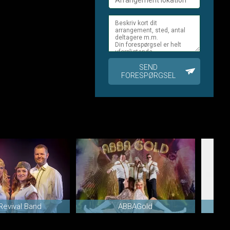
SEND
FORESPØRGSEL
Revival Band
ABBAGold