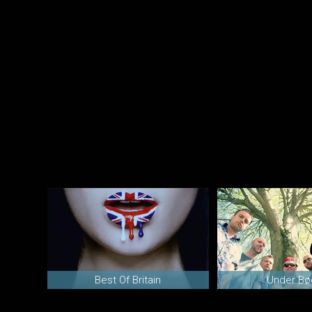
Best Of Britain
Under B