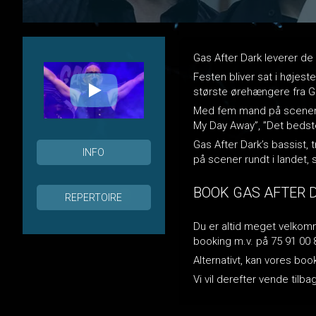
Gas After Dark leverer de
Festen bliver sat i højest
største ørehængere fra Gas
Med fem mand på scenen, 
My Day Away”, ”Det bedste 
Gas After Dark’s bassist, 
INFO
på scener rundt i landet
BOOK GAS AFTER 
REPERTOIRE
Du er altid meget velkomme
booking m.v. på 75 91 00 
Alternativt, kan vores bo
Vi vil derefter vende til