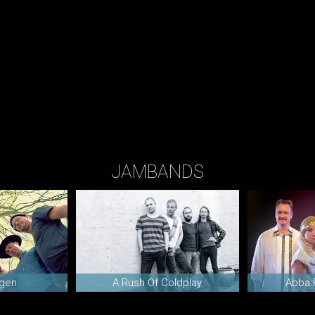
JAMBANDS
øgen
A Rush Of Coldplay
Abba 