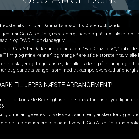
 bedste hits fra to af Danmarks absolut største rockbands!
e gear når Gas After Dark, med energi, nerve og rå, uforfalsket spil
olin og D:A:D til dit dansegulv.
står Gas After Dark klar med hits som ”Bad Craziness”, ”Rabalder
Til mig og mine venner” og mange flere af de største hits, vi alle
trommeslager og to guitarister, der alle trækker på erfaring og rut
, står bag bandets sanger, som med et kæmpe overskud af energi sp
DARK TIL JERES NÆSTE ARRANGEMENT!
n til at kontakte Bookinghuset telefonisk for priser, yderlig inform
86
okingformular ligeledes udfyldes - alt sammen ganske uforpligtende
bage med information om pris samt hvorvidt Gas After Dark kan bo