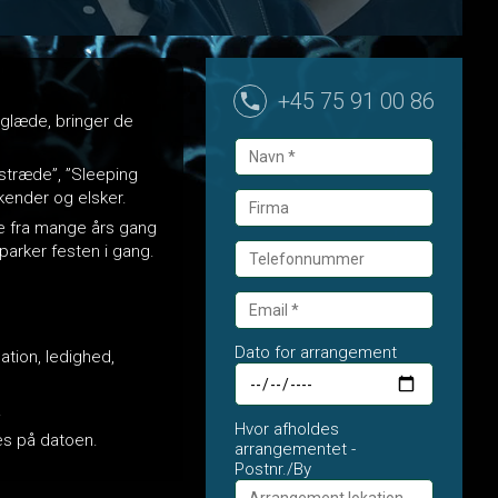
+45 75 91 00 86
leglæde, bringer de
stræde”, ”Sleeping
 kender og elsker.
ine fra mange års gang
arker festen i gang.
Dato for arrangement
ation, ledighed,
.
Hvor afholdes
okes på datoen.
arrangementet -
Postnr./By