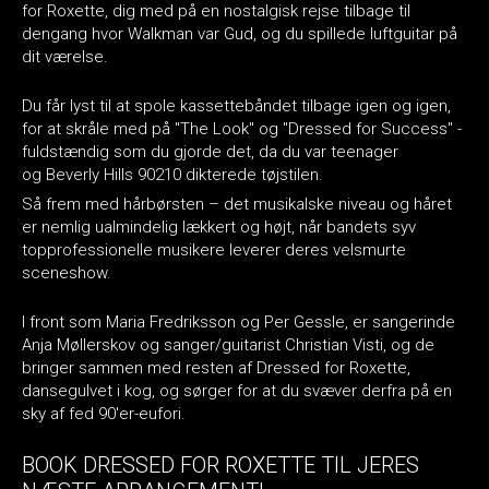
for Roxette, dig med på en nostalgisk rejse tilbage til
dengang hvor Walkman var Gud, og du spillede luftguitar på
dit værelse.
Du får lyst til at spole kassettebåndet tilbage igen og igen,
for at skråle med på "The Look" og "Dressed for Success" -
fuldstændig som du gjorde det, da du var teenager
og Beverly Hills 90210 dikterede tøjstilen.
Så frem med hårbørsten – det musikalske niveau og håret
er nemlig ualmindelig lækkert og højt, når bandets syv
topprofessionelle musikere leverer deres velsmurte
sceneshow.
I front som Maria Fredriksson og Per Gessle, er sangerinde
Anja Møllerskov og sanger/guitarist Christian Visti, og de
bringer sammen med resten af Dressed for Roxette,
dansegulvet i kog, og sørger for at du svæver derfra på en
sky af fed 90'er-eufori.
BOOK DRESSED FOR ROXETTE TIL JERES