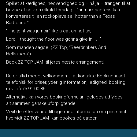
Spillet af kærlighed, nødvendighed og – nå ja – trangen til at
bevise at selv en råkold torsdag i Danmark sagtens kan
konverteres til en rockoplevelse ”hotter than a Texas
Barbecue.”
”The joint was jumpin’ like a cat on hot tin,
Lord, I thought the floor was gonna give in. . .”
Som manden sagde. (ZZ Top, “Beerdrinkers And
Hellraisers”)
Book ZZ TOP JAM til jeres næste arrangement!
Du er altid meget velkommen til at kontakte Bookinghuset
telefonisk for priser, yderlig information, ledighed, booking
m.v. på 75 91 00 86
Alternativt, kan vores bookingformular ligeledes udfyldes -
alt sammen ganske uforpligtende.
Vi vil derefter vende tilbage med information om pris samt
hvorvidt ZZ TOP JAM kan bookes på datoen.