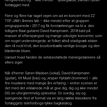
forlægget med.
Flere og flere har taget vejen om ad en koncert med ZZ
TOP JAM i årenes løb – ikke mindst efter at gruppen
omgrupperede i 2017 og fik forstærkninger via bl.a. den
tidligere Baal guitarist David Kampmann. 2018 bød på
masser af efterspørgsel og mange udsolgte koncerter, som
om noget understregede, at folket altså stadigvæk elsker
den rå rock’n’roll, den bourbonbælle-venlige boogie og den
blødende blues.
Uanset hvad fanden de selvbestaltede meningsdannere så
ellers siger.
Når d’herrer Søren Madsen (vokal), David Kampmann
(guitar), Vit Musil (bas) og Jesper Hyldahl (trommer) – alle
fire musikere med mange års erfaring – entrer scenen er
det med det erklærede mål at give dig, dig og ikke mindst
DIG en uforglemmelig oplevelse. En svedig, sej og
swingende fest af format via en lang række klassikere fra
forlæggets telefonbogs-tykke bagkatalog.