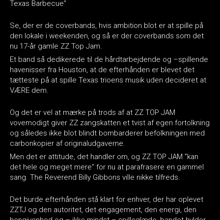
Texas Barbecue”
Se, der er de coverbands, hvis ambition blot er at spille på
den lokale i weekenden, og så er der coverbands som det
nu 17-år gamle ZZ Top Jam.
Et band så dedikerede til de hårdtarbejdende og –spillende
havenisser fra Houston, at de efterhånden er blevet det
tætteste på at spille Texas trioens musik uden decideret at
VÆRE dem.
Og det er vel at mærke på trods af at ZZ TOP JAM
vovemodigt giver ZZ zangskatten et tvist af egen fortolkning
og således ikke blot blindt bombarderer befolkningen med
carbonkopier af originaludgaverne.
Men det er attitude, det handler om, og ZZ TOP JAM ”kan
det hele og meget mere” for nu at parafrasere en gammel
sang. The Reverend Billy Gibbons ville nikke tilfreds.
Det burde efterhånden stå klart for enhver, der har oplevet
ZZTJ og den autoritet, det engagement, den energi, den
hengivenhed og – ikke mindst – spilleglæde, bandet hylder