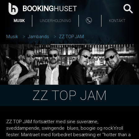
BOOKING
HUSET
MUSIK
UNDERHOLDNING
KONTAKT
Musik
Jambands
ZZ TOP JAM
ZZ TOP JAM
ZZ TOP JAM fortsætter med sine suveræne,
sveddampende, swingende blues, boogie og rock’n’roll
fester. Mantraet med forbedret besætning er ”hotter than a