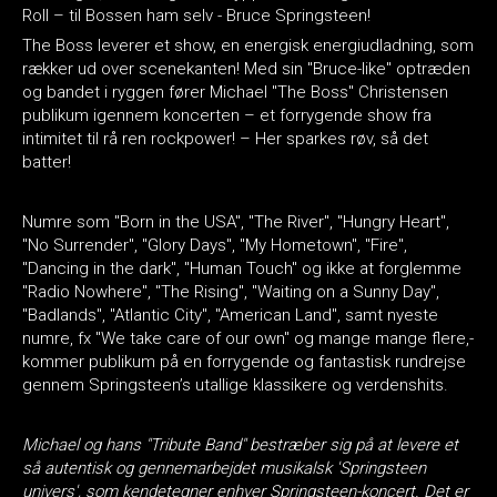
Roll – til Bossen ham selv - Bruce Springsteen!
The Boss leverer et show, en energisk energiudladning, som
rækker ud over scenekanten! Med sin "Bruce-like" optræden
og bandet i ryggen fører Michael "The Boss" Christensen
publikum igennem koncerten – et forrygende show fra
intimitet til rå ren rockpower! – Her sparkes røv, så det
batter!
Numre som "Born in the USA", "The River", "Hungry Heart",
"No Surrender", "Glory Days", "My Hometown", "Fire",
"Dancing in the dark", "Human Touch" og ikke at forglemme
"Radio Nowhere", "The Rising", "Waiting on a Sunny Day",
"Badlands", "Atlantic City", "American Land", samt nyeste
numre, fx "We take care of our own" og mange mange flere,-
kommer publikum på en forrygende og fantastisk rundrejse
gennem Springsteen’s utallige klassikere og verdenshits.
Michael og hans "Tribute Band" bestræber sig på at levere et
så autentisk og gennemarbejdet musikalsk 'Springsteen
univers', som kendetegner enhver Springsteen-koncert. Det er