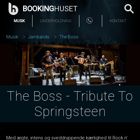
BOOKING
HUSET
MUSIK
UNDERHOLDNING
KONTAKT
Musik
Jambands
The Boss
The Boss - Tribute To
Springsteen
Med ægte, intens og sveddryppende kærlighed til Rock n'