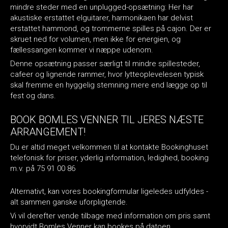
mindre steder med en unplugged-opsætning: Her har
akustiske erstattet elguitarer, harmonikaen har delvist
erstattet hammond, og trommerne spilles på cajon. Der er
skruet ned for volumen, men ikke for energien, og
fællessangen kommer vi næppe udenom.
Denne opsætning passer særligt til mindre spillesteder,
cafeer og lignende rammer, hvor lytteoplevelesen typisk
skal fremme en hyggelig stemning mere end lægge op til
fest og dans.
BOOK BOMLES VENNER TIL JERES NÆSTE
ARRANGEMENT!
Du er altid meget velkommen til at kontakte Bookinghuset
telefonisk for priser, yderlig information, ledighed, booking
m.v. på 75 91 00 86
Alternativt, kan vores bookingformular ligeledes udfyldes -
alt sammen ganske uforpligtende.
Vi vil derefter vende tilbage med information om pris samt
hvorvidt Bomles Venner kan bookes på datoen.