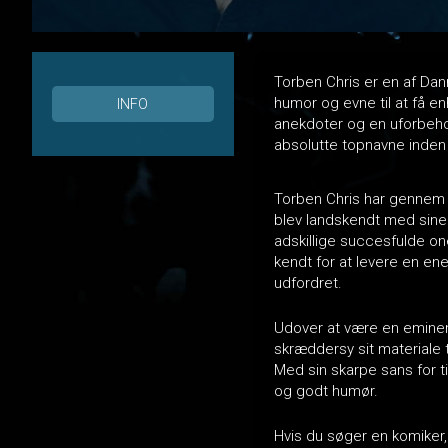
Torben Chris er en af Dan
humor og evne til at få enh
INFO
anekdoter og en uforbehol
absolutte topnavne inden 
Torben Chris har gennem å
blev landskendt med sine
adskillige succesfulde o
kendt for at levere en en
udfordret.
Udover at være en eminent
skræddersy sit materiale ti
Med sin skarpe sans for ti
og godt humør.
Hvis du søger en komiker,