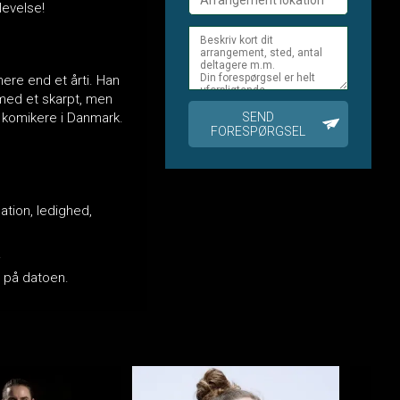
levelse!
re end et årti. Han
 med et skarpt, men
SEND
 komikere i Danmark.
FORESPØRGSEL
ation, ledighed,
.
es på datoen.