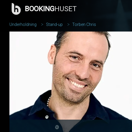
BOOKING
HUSET
Underholdning
Stand-up
Torben Chris