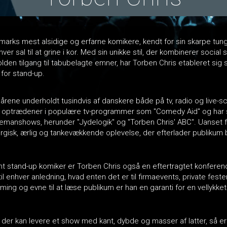
marks mest alsidige og erfarne komikere, kendt for sin skarpe tu
ver sal til at grine i kor. Med sin unikke stil, der kombinerer social 
den tilgang til tabubelagte emner, har Torben Chris etableret sig 
for stand-up.
rene underholdt tusindvis af danskere både på tv, radio og live-s
 optrædener i populære tv-programmer som "Comedy Aid" og har s
nemanshows, herunder "Jydelogik" og "Torben Chris' ABC". Uanset 
ergisk, ærlig og tankevækkende oplevelse, der efterlader publikum
 stand-up komiker er Torben Chris også en eftertragtet konferenc
l enhver anledning, hvad enten det er til firmaevents, private fester 
ming og evne til at læse publikum er han en garanti for en vellykket
 der kan levere et show med kant, dybde og masser af latter, så er