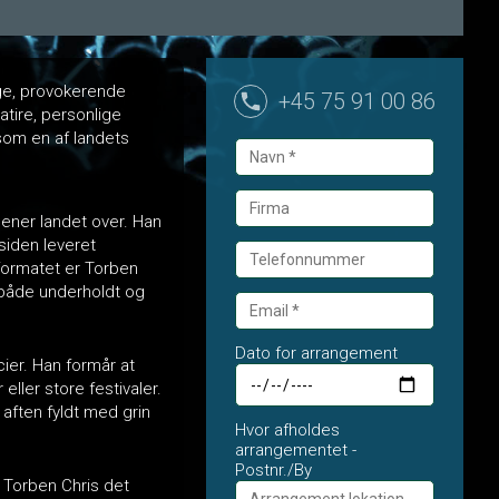
nge, provokerende
+45 75 91 00 86
satire, personlige
som en af landets
cener landet over. Han
iden leveret
formatet er Torben
 både underholdt og
Dato for arrangement
ier. Han formår at
eller store festivaler.
 aften fyldt med grin
Hvor afholdes
arrangementet -
Postnr./By
 Torben Chris det