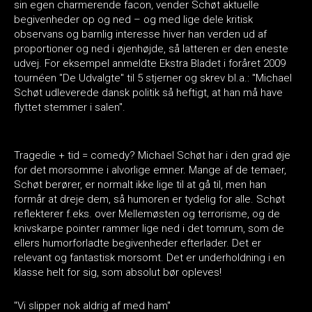
sin egen charmerende facon, vender Schøt aktuelle
begivenheder op og ned – og med lige dele kritisk
observans og barnlig interesse hiver han verden ud af
proportioner og ned i øjenhøjde, så latteren er den eneste
udvej. For eksempel anmeldte Ekstra Bladet i foråret 2009
tournéen "De Udvalgte" til 5 stjerner og skrev bl.a.: "Michael
Schøt udleverede dansk politik så heftigt, at han må have
flyttet stemmer i salen".
Tragedie + tid = comedy? Michael Schøt har i den grad øje
for det morsomme i alvorlige emner. Mange af de temaer,
Schøt berører, er normalt ikke lige til at gå til, men han
formår at dreje dem, så humoren er tydelig for alle. Schøt
reflekterer f.eks. over Mellemøsten og terrorisme, og de
knivskarpe pointer rammer lige ned i det tomrum, som de
ellers humorforladte begivenheder efterlader. Det er
relevant og fantastisk morsomt. Det er underholdning i en
klasse helt for sig, som absolut bør opleves!
"Vi slipper nok aldrig af med ham"