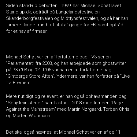
Siden stand-up debutten i 1999, har Michael Schøt lavet
Stand-up.dk, optrådt på Langelandsfestivalen,
Skanderborgfestivalen og Midtfynsfestivalen, og så har han
turneret landet rundt et utal af gange for FBI samt optrådt
for et hav af firmaer.
Michael Schøt var en af forfatterne bag TV3-serien
”Parlamentet” fra 2003, og han arbejdede som ghostwriter
på P3 i '03 og '04. I '05 var han en af forfatterne bag
”Gintbergs Store Aften”. Ydermere, var han forfatter på "Live
fra Bremen".
Mere nutidigt og relevant, er han også ophavsmanden bag
"Schøtministeriet" samt aktuel i 2018 med turnéen "Rage
Against the Mainstream" med Martin Nørgaard, Torben Chris
og Morten Wichmann.
Det skal også nævnes, at Michael Schøt var en af de 11