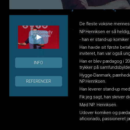
De fleste voksne mennesker
NP.Henriksen er så heldig,
- han er stand-up komike
Han havde sit første beta
inviteret, han var også u
Han er blev pædagog i 20
INFO
trykker på samfundsbylden
Hygge-Danmark, pænheden, 
NP.Henriksen.
REFERENCER
Han leverer stand-up med 
Fik jeg sagt, han skriver 
Mød NP. Henriksen.
Udover komiken og pædago
aficionado, passioneret 