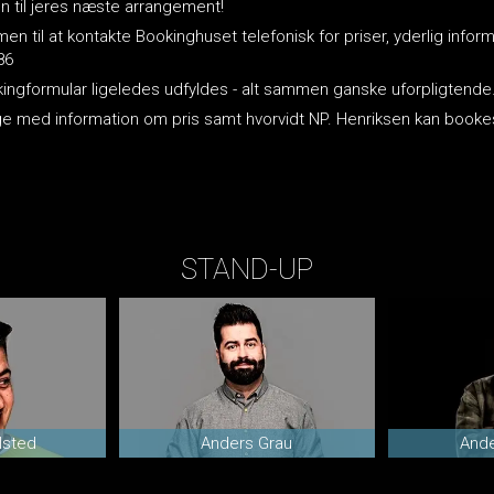
n til jeres næste arrangement!
n til at kontakte Bookinghuset telefonisk for priser, yderlig inform
86
okingformular ligeledes udfyldes - alt sammen ganske uforpligtende
bage med information om pris samt hvorvidt NP. Henriksen kan boo
STAND-UP
lsted
Anders Grau
Ande