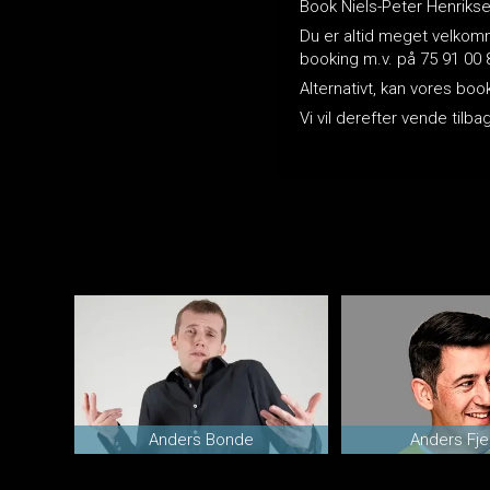
Book Niels-Peter Henrikse
Du er altid meget velkomme
booking m.v. på 75 91 00 
Alternativt, kan vores bo
Vi vil derefter vende til
Anders Bonde
Anders Fje