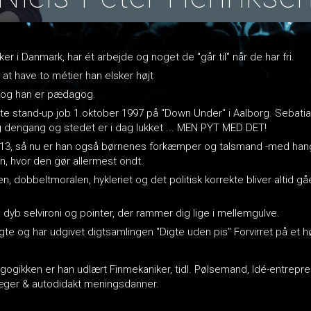
 i Danmark, har ét arbejde og noget de "går til" når de har fri.
 at have to métier han elsker højt
r og han er pædagog.
lte stand-up job 1.oktober 1997 på "Down Under" i Aalborg. Sebati
ng dengang og stedet er i dag lukket ... MEN PYT MED DET!
13, så nu er han også børnenes forkæmper og talsmand -med hang t
, hvor den gør allermest ondt.
dobbeltmoralen, hykleriet og det politisk korrekte bliver altid g
dyb selvironi og pointer, der rammer dig lige i mellemgulve.
digte og har udgivet digtsamlingen "Digte uden pis" Forvirret på et h
gikken er han udlært Finmekaniker, tidl. Pølsemand, Idé-entrepren
jæger & autodidakt meningsdanner.