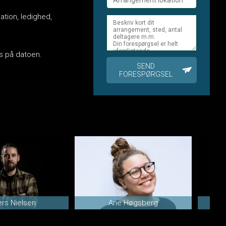
ation, ledighed,
.
kes på datoen.
SEND
FORESPØRGSEL
rs Nielsen
Ane Høgsberg