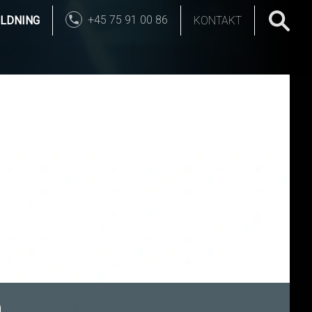
+45 75 91 00 86
LDNING
KONTAKT
n