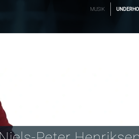
MUSIK
UNDERHO
Niels-Peter Henrikse