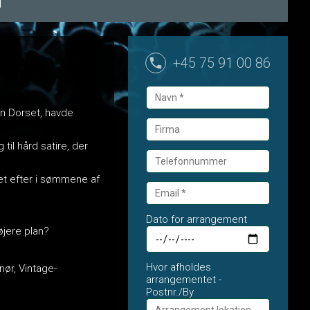
+45 75 91 00 86
an Dorset, havde
il hård satire, der
ået efter i sømmene af
Dato for arrangement
øjere plan?
Hvor afholdes
ør, Vintage-
arrangementet -
Postnr./By