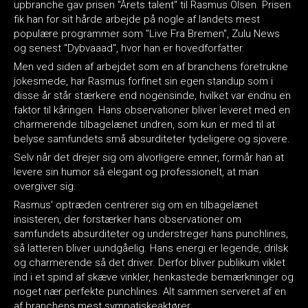
up­branche gav prisen "Årets talent" til Rasmus Olsen. Prisen
fik han for sit hårde arbejde på nogle af landets mest
populære programmer som "Live Fra Bremen", Zulu News
og senest "Dybvaaad", hvor han er hovedforfatter.
Men ved siden af arbejdet som en af branchens foretrukne
jokesmede, har Rasmus forfinet sin egen stand­up som i
disse år står stærkere end nogensinde, hvilket var endnu en
faktor til kåringen. Hans observationer bliver leveret med en
charmerende tilbagelænet undren, som kun er med til at
belyse samfundets små absurditeter tydeligere og sjovere.
Selv når det drejer sig om alvorligere emner, formår han at
levere sin humor så elegant og professionelt, at man
overgiver sig.
Rasmus' optræden centrerer sig om en tilbagelænet
insisteren, der forstærker hans observationer om
samfundets absurditeter og understreger hans punchlines,
så latteren bliver uundgåelig. Hans energi er legende, drilsk
og charmerende så det driver. Derfor bliver publikum viklet
ind i et spind af skæve vinkler, henkastede bemærkninger og
noget nær perfekte punchlines. Alt sammen serveret af en
af branchens mest sympatiskeaktører.