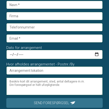
Dato for arrangement
Hvor afholdes arrangementet - Postnr./By
SEND FORESPØRGSEL