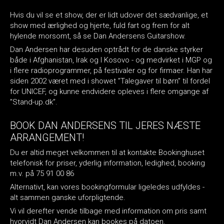
Hvis du vil se et show, der er lidt udover det sædvanlige, et
show med ærlighed og hjerte, fuld fart og frem for alt
hylende morsomt, så se Dan Andersens Guitarshow.
Dan Andersen har desuden optrådt for de danske styrker
både i Afghanistan, Irak og I Kosovo - og medvirket i MGP og
i flere radioprogrammer, på festivaler og for firmaer. Han har
siden 2002 været med i showet ”Talegaver til børn” til fordel
for UNICEF, og kunne endvidere opleves i flere omgange af
”Stand-up.dk”.
BOOK DAN ANDERSENS TIL JERES NÆSTE
ARRANGEMENT!
Du er altid meget velkommen til at kontakte Bookinghuset
telefonisk for priser, yderlig information, ledighed, booking
m.v. på 75 91 00 86
Alternativt, kan vores bookingformular ligeledes udfyldes -
alt sammen ganske uforpligtende.
Vi vil derefter vende tilbage med information om pris samt
hvorvidt Dan Andersen kan bookes på datoen.