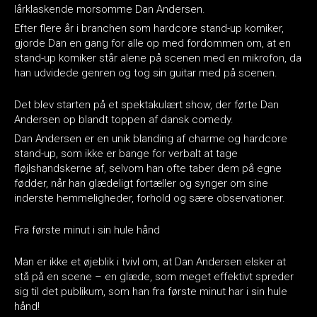
lårklaskende morsomme Dan Andersen.
Efter flere år i branchen som hardcore stand-up komiker,
gjorde Dan en gang for alle op med fordommen om, at en
stand-up komiker står alene på scenen med en mikrofon, da
han udvidede genren og tog sin guitar med på scenen.
Det blev starten på et spektakulært show, der førte Dan
Andersen op blandt toppen af dansk comedy.
Dan Andersen er en unik blanding af charme og hardcore
stand-up, som ikke er bange for verbalt at tage
fløjlshandskerne af, selvom han ofte taber dem på egne
fødder, når han glædeligt fortæller og synger om sine
inderste hemmeligheder, forhold og sære observationer.
Fra første minut i sin hule hånd
Man er ikke et øjeblik i tvivl om, at Dan Andersen elsker at
stå på en scene – en glæde, som meget effektivt spreder
sig til det publikum, som han fra første minut har i sin hule
hånd!