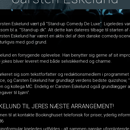
r Carsten Eskelund vært på "Stand-up Comedy De Luxe". Ligeledes var
m bl.a. "Stand-up dk". Alt dette kan dateres tilbage til starten a
rsten Eskelund har været en aktiv del af den danske comedy-scen
turligvis med god grund.
lund en forrygende oplevelse. Han benytter sig gerne af sit improv
jokes bliver leveret med både selvsikkerhed og charme.
markeret sig som tekstforfatter og redaktionsmedlem i programme
ce, og Carsten Eskelund har grundlagt verdens bedste quizshow, "D
og kollega MC. Endelig er Carsten Eskelund også grundlægger a
aver til bjørn".
KELUND TIL JERES NÆSTE ARRANGEMENT!
n til at kontakte Bookinghuset telefonisk for priser, yderlig inform
86
okingformular ligeledes udfyldes - alt sammen ganske uforpligtende