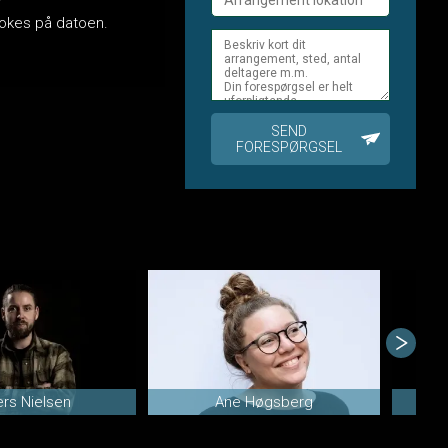
 bookes på datoen.
SEND
FORESPØRGSEL
rs Nielsen
Ane Høgsberg