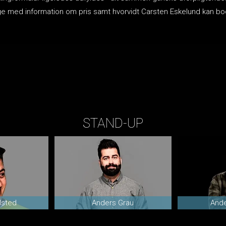
lbage med information om pris samt hvorvidt Carsten Eskelund kan
STAND-UP
lsted
Anders Grau
Ande