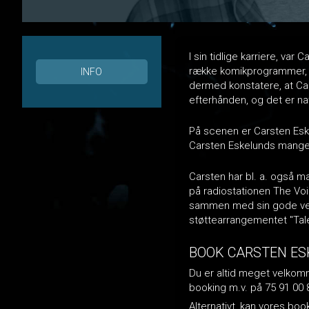
I sin tidlige karriere, va
række komikprogrammer, so
INFO
dermed konstatere, at Ca
efterhånden, og det er na
På scenen er Carsten Eske
Carsten Eskelunds mange 
Carsten har bl. a. også 
på radiostationen The Voi
sammen med sin gode ven 
støttearrangementet "Taleg
BOOK CARSTEN ES
Du er altid meget velkomme
booking m.v. på 75 91 00 
Alternativt, kan vores bo