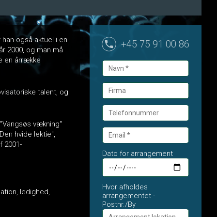
 han også aktuel i en
+45 75 91 00 86
f år 2000, og man må
e en årrække
isatoriske talent, og
t "Vangsøs vækning"
en hvide lektie",
f 2001-
Dato for arrangement
Hvor afholdes
ation, ledighed,
arrangementet -
Postnr./By
.