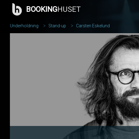
BOOKING
HUSET
Underholdning
Stand-up
Carsten Eskelund