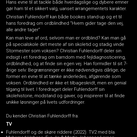
Hans evne til at tackle både hverdagslige og dybere emner
gør ham til et sikkert valg, uanset arrangementets karakter.
Christian Fuhlendorff kan både bookes stand-up og et til
hans foredrag om ordblindhed ”Hvem gider tage den vej,
alle andre tager”
Kan man leve af ord, selvom man er ordblind? Kan man gå
på specialskole det meste af sin skoletid og stadig vinde
Stormester som voksen? Christian Fuhlendorff deler sin
indsigt i et foredrag om barndom med fejldiagnosticering,
ordblindhed, og at finde sin egen vej. Han formidler til sit 7-
årige selv: Begrænsninger er ikke nødvendigvis dårlige; de
former en evne til at tænke anderledes, afgørende som
voksen. Ordblindhed er ikke et tilbageskridt, men en genial
tilgang til livet. I foredraget deler Fuhlendorff sin
skolehistorie, modstand og gaver, og inspirerer til at finde
unikke løsninger på livets udfordringer.
Du kender Christian Fuhlendorff fra:
TV
Fuhlendorff og de skøre riddere (2022). TV2 med bla.