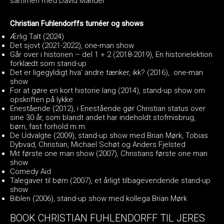
sammen med David Mandel
Christian Fuhlendorffs turnéer og shows
Ærlig Talt (2024)
Det sjovt (2021-2022), one-man show
Går over i historien – del 1 + 2 (2018-2019), En historielektion
forklædt som stand-up
Det er ligegyldigt hva’ andre tænker, ikk? (2016), one-man
show
For at gøre en kort historie lang (2014), stand-up show om
opskriften på lykke
Enestående (2012), i Enestående gør Christian status over
sine 30 år, som blandt andet har indeholdt stofmisbrug,
børn, fast forhold m.m.
De Udvalgte (2009), stand-up show med Brian Mørk, Tobias
Dybvad, Christian, Michael Schøt og Anders Fjelsted
Mit første one man show (2007), Christians første one man
show
Comedy Aid
Talegaver til børn (2007), et årligt tilbagevendende stand-up
show
Biblen (2006), stand-up show med kollega Brian Mørk
BOOK CHRISTIAN FUHLENDORFF TIL JERES