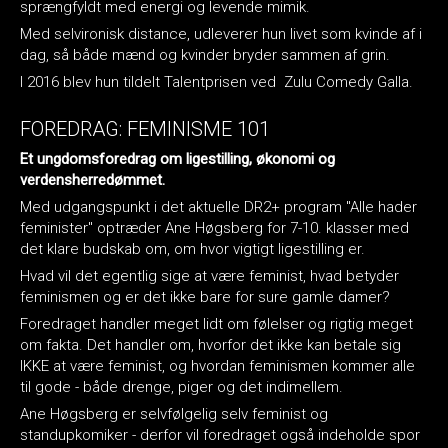
sprængfyldt med energi og levende mimik.
Med selvironisk distance, udleverer hun livet som kvinde af i
dag, så både mænd og kvinder bryder sammen af grin.
I 2016 blev hun tildelt Talentprisen ved Zulu Comedy Galla.
FOREDRAG: FEMINISME 101
Et ungdomsforedrag om ligestilling, økonomi og
verdensherredømmet.
Med udgangspunkt i det aktuelle DR2+ program "Alle hader
feminister" optræder Ane Høgsberg for 7-10. klasser med
det klare budskab om, om hvor vigtigt ligestilling er.
Hvad vil det egentlig sige at være feminist, hvad betyder
feminismen og er det ikke bare for sure gamle damer?
Foredraget handler meget lidt om følelser og rigtig meget
om fakta. Det handler om, hvorfor det ikke kan betale sig
IKKE at være feminist, og hvordan feminismen kommer alle
til gode - både drenge, piger og det indimellem.
Ane Høgsberg er selvfølgelig selv feminist og
standupkomiker - derfor vil foredraget også indeholde spor