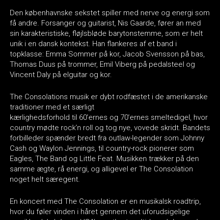
Den københavnske sekstet spiller med nerve og energi som
få andre. Forsanger og guitarist, Nis Gaarde, fører an med
sin karakteristiske, fløjlsbløde barytonstemme, som er helt
unik i en dansk kontekst. Han flankeres af et band i
topklasse: Emma Sommer på kor, Jacob Svensson på bas,
Thomas Duus på trommer, Emil Viberg på pedalsteel og
Vincent Daly på elguitar og kor.
The Consolations musik er dybt rodfæstet i de amerikanske
traditioner med et særligt
kærlighedsforhold til 60’ernes og 70’ernes smeltedigel, hvor
country mødte rock’n roll og tog nye, vovede skridt. Bandets
forbilleder spænder bredt fra outlaw-legender som Johnny
Cash og Waylon Jennings, til country-rock pionerer som
Eagles, The Band og Little Feat. Musikken trækker på den
samme ægte, rå energi, og alligevel er The Consolation
noget helt særegent.
En koncert med The Consolation er en musikalsk roadtrip,
hvor du føler vinden i håret gennem det uforudsigelige