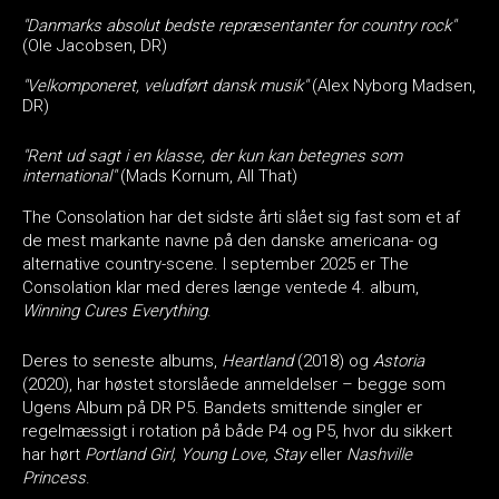
"Danmarks absolut bedste repræsentanter for country rock"
(Ole Jacobsen, DR)
"Velkomponeret, veludført dansk musik"
(Alex Nyborg Madsen,
DR)
"Rent ud sagt i en klasse, der kun kan betegnes som
international"
(Mads Kornum, All That)
The Consolation har det sidste årti slået sig fast som et af
de mest markante navne på den danske americana- og
alternative country-scene. I september 2025 er The
Consolation klar med deres længe ventede 4. album,
Winning Cures Everything
.
Deres to seneste albums,
Heartland
(2018) og
Astoria
(2020), har høstet storslåede anmeldelser – begge som
Ugens Album på DR P5. Bandets smittende singler er
regelmæssigt i rotation på både P4 og P5, hvor du sikkert
har hørt
Portland Girl, Young Love, Stay
eller
Nashville
Princess
.