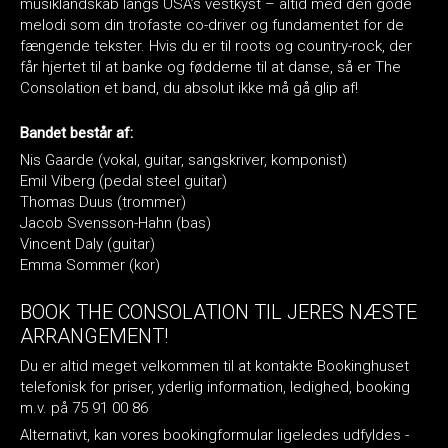
musiklandskab langs USA’s vestkyst – altid med den gode
melodi som din trofaste co-driver og fundamentet for de
fængende tekster. Hvis du er til roots og country-rock, der
får hjertet til at banke og fødderne til at danse, så er The
Consolation et band, du absolut ikke må gå glip af!
Bandet består af:
Nis Gaarde (vokal, guitar, sangskriver, komponist)
Emil Viberg (pedal steel guitar)
Thomas Duus (trommer)
Jacob Svensson-Hahn (bas)
Vincent Daly (guitar)
Emma Sommer (kor)
BOOK THE CONSOLATION TIL JERES NÆSTE
ARRANGEMENT!
Du er altid meget velkommen til at kontakte Bookinghuset
telefonisk for priser, yderlig information, ledighed, booking
m.v. på 75 91 00 86
Alternativt, kan vores bookingformular ligeledes udfyldes -