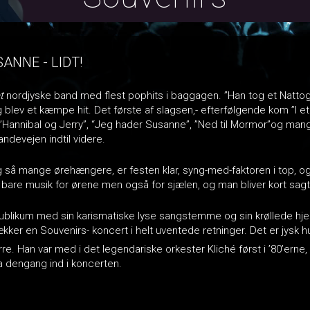
ANNE - LIDT!
et
nordjyske band med flest pophits i baggagen. ”Han tog et Natt
g blev et kæmpe hit. Det første af slagsen,- efterfølgende kom ”I 
, ”Hannibal og Jerry”, “Jeg hader Susanne”, ”Ned til Mormor”og mang
landevejen indtil videre.
så mange ørehængere, er festen klar, syng-med-faktoren i top, og de
 bare musik for ørene men også for sjælen, og man bliver kort sagt
blikum med sin karismatiske lyse sangstemme og sin krøllede hjern
kker en Souvenirs- koncert i helt uventede retninger. Det er jysk h
rre. Han var med i det legendariske orkester Kliché først i ’80’erne
ra dengang ind i koncerten.