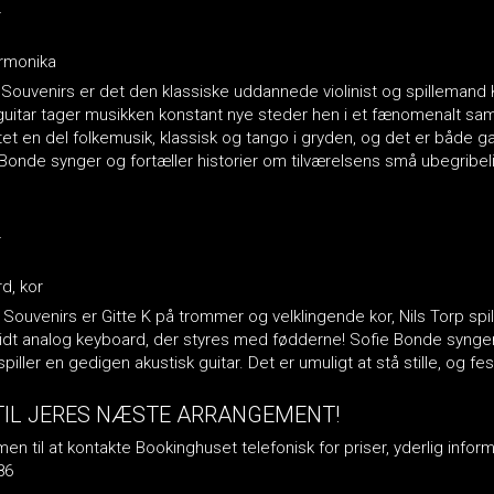
r
armonika
 Souvenirs er det den klassiske uddannede violinist og spillemand 
itar tager musikken konstant nye steder hen i et fænomenalt sam
ttet en del folkemusik, klassisk og tango i gryden, og det er både
e Bonde synger og fortæller historier om tilværelsens små ubegribe
r
d, kor
 Souvenirs er Gitte K på trommer og velklingende kor, Nils Torp spi
 lidt analog keyboard, der styres med fødderne! Sofie Bonde synge
ller en gedigen akustisk guitar. Det er umuligt at stå stille, og fe
TIL JERES NÆSTE ARRANGEMENT!
n til at kontakte Bookinghuset telefonisk for priser, yderlig inform
86