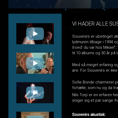
VI HADER ALLE SUS
Souvenirs er ubetinget
d
lydmuren tilbage i 1994 o
troed’ du var hos Mikael”
til 10 albums og 30 år på 
Med så meget erfaring og 
øre. For Souvenirs er ikke
Sofie Bonde charmerer pu
fortælle, som nu og da træ
Nils Torp er en erfaren he
sniger sig et par sange f
⁠Souvenirs akustisk: