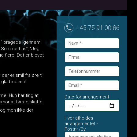
+45 75 91 00 86
og” bragede igennem
et Sommerhus”, “Jeg
e flere. Det er blevet
r er smil fra øre til
 glad inden i!
e. Hun har ting at
Dato for arrangement
umor af første skuffe.
, og mon ikke der
Hvor afholdes
arrangementet -
Postnr./By