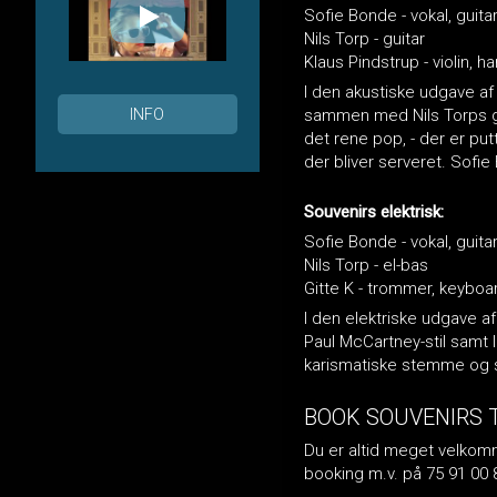
Sofie Bonde - vokal, guita
Nils Torp - guitar
Klaus Pindstrup - violin, h
I den akustiske udgave af
INFO
sammen med Nils Torps gu
det rene pop, - der er pu
der bliver serveret. Sofi
Souvenirs elektrisk:
Sofie Bonde - vokal, guita
Nils Torp - el-bas
Gitte K - trommer, keyboar
I den elektriske udgave af
Paul McCartney-stil samt
karismatiske stemme og spi
BOOK SOUVENIRS 
Du er altid meget velkomme
booking m.v. på 75 91 00 