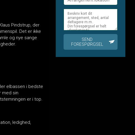
Klaus Pindstrup, der
menspil. Det er ikke
 gamle og nye sange
SEND
ligheder.
FORESPØRGSEL
ller elbassen i bedste
r med sin
ststemningen er i top.
ation, ledighed,