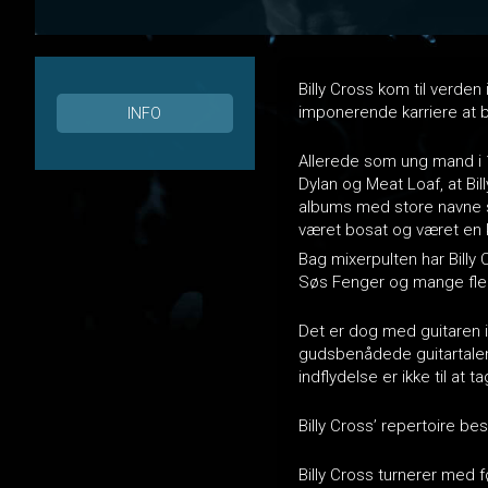
Billy Cross kom til verden 
imponerende karriere at 
INFO
Allerede som ung mand i 
Dylan og Meat Loaf, at Bil
albums med store navne so
været bosat og været en
Bag mixerpulten har Billy
Søs Fenger og mange fle
Det er dog med guitaren i
gudsbenådede guitartalent
indflydelse er ikke til at t
Billy Cross’ repertoire b
Billy Cross turnerer med 