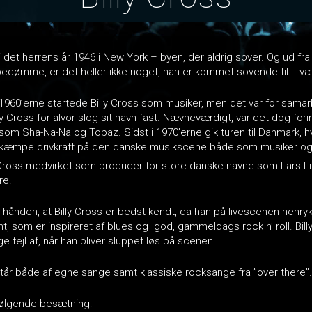
i det herrens år 1946 i New York – byen, der aldrig sover. Og ud fra 
bedømme, er det heller ikke noget, han er kommet sovende til. Tv
1960’erne startede Billy Cross som musiker, men det var for sam
ly Cross for alvor slog sit navn fast. Nævneværdigt, var det dog fori
m Sha-Na-Na og Topaz. Sidst i 1970’erne gik turen til Danmark, h
 kæmpe drivkraft på den danske musikscene både som musiker og
 Cross medvirket som producer for store danske navne som Lars Li
re.
 hånden, at Billy Cross er bedst kendt, da han på livescenen henry
, som er inspireret af blues og god, gammeldags rock n’ roll. Bil
age fejl af, når han bliver sluppet løs på scenen.
estår både af egne sange samt klassiske rocksange fra ”over there”.
følgende besætning: