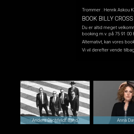
Trommer : Henrik Askou K
BOOK BILLY CROSS
Du er altid meget velkomme
booking m.v. på 75 91 00 
Alternativt, kan vores bo
Vi vil derefter vende til
Anders Blichfeldt Band
Anna Da