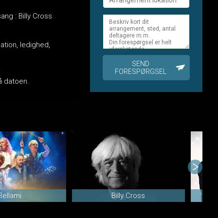
ng : Billy Cross
ation, ledighed,
SEND
.
FORESPØRGSEL
 på datoen.
Bellami
Billy Cross