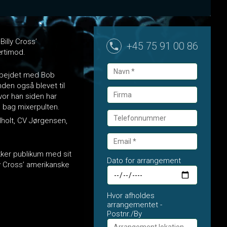
Billy Cross’
+45 75 91 00 86
ærtimod.
arbejdet med Bob
nden også blevet til
vor han siden har
 bag mixerpulten.
lholt, CV Jørgensen,
kker publikum med sit
Dato for arrangement
ly Cross’ amerikanske
Hvor afholdes
arrangementet -
Postnr./By