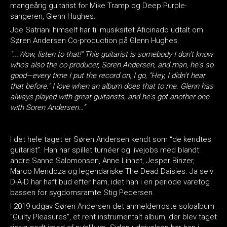
mangeårig guitarist for Mike Tramp og Deep Purple-
sangeren, Glenn Hughes.
Joe Satriani himself har til musiksitet Aficinado udtalt om
Søren Andersen Co-production på Glenn Hughes:
"...Wow, listen to that!" This guitarist is somebody I don't know
who's also the co-producer, Soren Andersen, and man, he's so
good—every time I put the record on, I go, "Hey, I didn't hear
that before." I love when an album does that to me. Glenn has
always played with great guitarists, and he's got another one
with Soren Andersen…”
I det hele taget er Søren Andersen kendt som “de kendtes
guitarist”. Han har spillet turnéer og livejobs med blandt
andre Sanne Salomonsen, Anne Linnet, Jesper Binzer,
Marco Mendoza og legendariske The Dead Daisies. Ja selv
D-A-D har haft bud efter ham, idet han i en periode varetog
bassen for sygdomsramte Stig Pedersen.
I 2019 udgav Søren Andersen det anmelderroste soloalbum
"Guilty Pleasures", et rent instrumentalt album, der blev taget