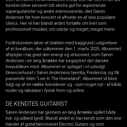
turnéen blive serveret lidt ekstra guf for aspirerende
superguitarister og andre interesserede, idet Søren
Andersen før hver koncert vil afholde en af sine populære
clinics. Her vil han blandt andet fortælle om livet som
professionelt musiker, om udstyr og meget, meget mere.
Forårsturnéen løber af stablen med baggrund i udgivelsen
af et livealbum, der udkommer den 1. marts 2025. Albummet
afspejler i høj grad den energi og virtuositet, som Søren
Andersen i en lang årrække har begejstret det danske
livepublikum med. Albummet er optaget i et udsolgt
Eksercerhuset i Søren Andersens hjemby, Fredericia, og får
passende titlen ”Live In The Homeland”. Albummet vil blive
fulgt op af en række livevideoer og - som noget nyt - af både
noder og tabulatur i fysisk form og online.
DE KENDTES GUITARIST
Søren Andersen har gennem en lang årrække spillet både
ind- og udland tyndt. Blandt andet er han kendt som den ene
halvdel af guitarfænomenet Electric Guitars og som