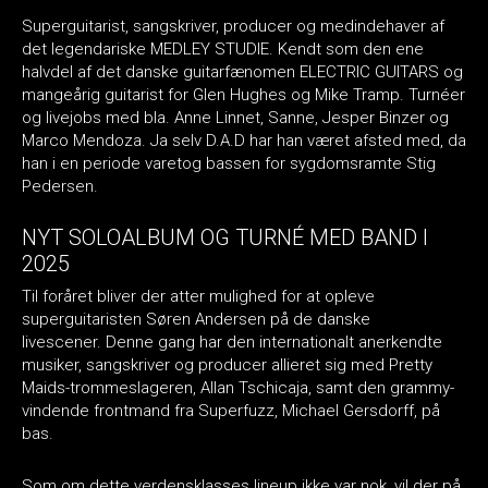
Superguitarist, sangskriver, producer og medindehaver af
det legendariske MEDLEY STUDIE. Kendt som den ene
halvdel af det danske guitarfænomen ELECTRIC GUITARS og
mangeårig guitarist for Glen Hughes og Mike Tramp. Turnéer
og livejobs med bla. Anne Linnet, Sanne, Jesper Binzer og
Marco Mendoza. Ja selv D.A.D har han været afsted med, da
han i en periode varetog bassen for sygdomsramte Stig
Pedersen.
NYT SOLOALBUM OG TURNÉ MED BAND I
2025
Til foråret bliver der atter mulighed for at opleve
superguitaristen Søren Andersen på de danske
livescener. Denne gang har den internationalt anerkendte
musiker, sangskriver og producer allieret sig med Pretty
Maids-trommeslageren, Allan Tschicaja, samt den grammy-
vindende frontmand fra Superfuzz, Michael Gersdorff, på
bas.
Som om dette verdensklasses lineup ikke var nok, vil der på