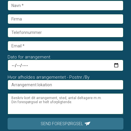
Dato for arrangement
Hvor afholdes arrangementet - Postnr./By
SEND FORESPØRGSEL