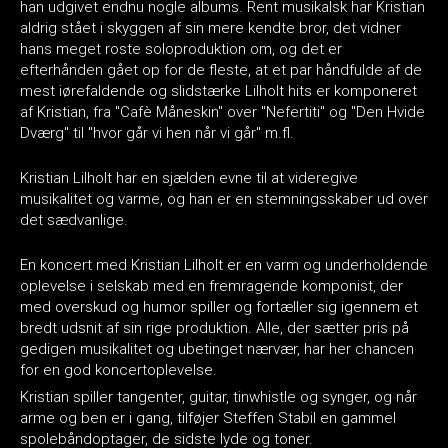
han udgivet endnu nogle albums. Rent musikalsk har Kristian
aldrig stået i skyggen af sin mere kendte bror, det vidner
hans meget roste soloproduktion om, og det er
efterhånden gået op for de fleste, at et par håndfulde af de
mest iørefaldende og slidstærke Lilholt hits er komponeret
af Kristian, fra "Cafè Måneskin" over "Nefertiti" og "Den Hvide
Dværg" til "hvor går vi hen når vi går" m.fl.
Kristian Lilholt har en sjælden evne til at videregive
musikalitet og varme, og han er en stemningsskaber ud over
det sædvanlige.
En koncert med Kristian Lilholt er en varm og underholdende
oplevelse i selskab med en fremragende komponist, der
med overskud og humor spiller og fortæller sig igennem et
bredt udsnit af sin rige produktion. Alle, der sætter pris på
gedigen musikalitet og ubetinget nærvær, har her chancen
for en god koncertoplevelse.
Kristian spiller tangenter, guitar, tinwhistle og synger, og når
arme og ben er i gang, tilføjer Steffen Stabil en gammel
spolebåndoptager, de sidste lyde og toner.