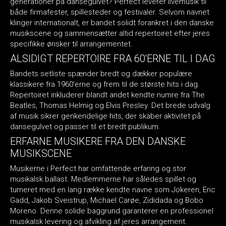
generationer på dansegulvet? Perfect leverer livemusik til
både firmafester, spillesteder og festivaler. Selvom navnet
klinger internationalt, er bandet solidt forankret i den danske
musikscene og sammensætter altid repertoiret efter jeres
specifikke ønsker til arrangementet.
ALSIDIGT REPERTOIRE FRA 60'ERNE TIL I DAG
Bandets setliste spænder bredt og dækker populære
klassikere fra 1960'erne og frem til de største hits i dag.
Repertoiret inkluderer blandt andet kendte numre fra The
Beatles, Thomas Helmig og Elvis Presley. Det brede udvalg
af musik sikrer genkendelige hits, der skaber aktivitet på
dansegulvet og passer til et bredt publikum.
ERFARNE MUSIKERE FRA DEN DANSKE
MUSIKSCENE
Musikerne i Perfect har omfattende erfaring og stor
musikalsk ballast. Medlemmerne har således spillet og
turneret med en lang række kendte navne som Jokeren, Eric
Gadd, Jakob Sveistrup, Michael Carøe, Zididada og Bobo
Moreno. Denne solide baggrund garanterer en professionel
musikalsk levering og afvikling af jeres arrangement.