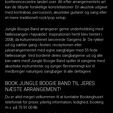
konferencecentre landet over. Alt efter arrangementets art
kan de tilbyde forskellige konstellationer: En akustisk udgave
med kontrabas, percussion, akustiske guitarer og sang eller
et mere traditionelt rock/pop setup.
Jungle Boogie Band arrangerer gerne underholdning med
fællessangen i højsædet. Inspirationen hertil blev hentet i
2008, da kulturministeriet lancerede Sangens år. De rykker
ud og sætter gang i festen, receptionen eller
julearrangementet med egne sangbøger med 55 fede
fællessange. Ved bordene deles sangbøgerne ud og alle
kan være med! Jungle Boogie Band spiller til sangene med
akustiske instrumenter og synger flerstemmigt kor.Vi
medbringer naturligvis sangbøger til alle deltagere.
BOOK JUNGLE BOOGIE BAND TIL JERES
NÆSTE ARRANGEMENT!
Du er altid meget velkommen til at kontakte Bookinghuset
telefonisk for priser, yderlig information, ledighed, booking
m.v. på 75 91 00 86