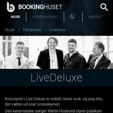
BOOKING
HUSET
MUSIK
UNDERHOLDNING
KONTAKT
Musik
Partybands
LiveDeluxe
LiveDeluxe
Konceptet i Live Deluxe er enkelt: store rock- og pop hits,
der vælter ud over scenekanten.
Den karismatiske sanger Martin Hosbond styrer publikum