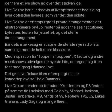
gennem et live show ud over det sædvanlige.
Live Deluxe har hundredvis af liveoptrædener bag sig og
hver optræden leveres, som var det den sidste!
Live Deluxe er efterspurgte til private arrangementer, det
ekstraordinære bryllup, fester på uddannelsesinstitutioner,
byfesten, festen for jetsettet, og det større
firmaarrangement.
Bandets mærkesag er at spille de største nye radio hits
samtidigt med de helt store klassikere.
Med inspiration fra "Toppen af poppen" , X factor og andre
musikshows udvælges de nyeste hits, der egner sig til en
fest med gang i dansegulvet.
Det gør Live Deluxe til en efterspurgt danse
koncertoplevelse i hele Danmark.
Live Deluxe tænder op for både 90'er festen og P3 festen
på samme tid i selskab med Coldplay, Michael Jackson,
Justin Timberlake, MØ, Minds of 99, Nephew, TV2, U2, Lukas
Graham, Lady Gaga og mange flere...