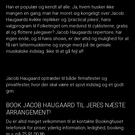
Han er populær og kendt af alle. Ja, hvem husker ikke
mangen en gang, man har moret sig kongeligt over Jacob
Haugaards kvikke replikker og 'practical jokes', hans
valgprogram til Folketinget om medvind til cyklisterne, gratis
øl og flottere julegaver? Jacob Haugaards repertoire, har
ingen ende, og til hans shows, er der altid rig mulighed for at
få rørt lattermusklerne og synge med på de geniale
musikalske indslag. Ikke til at gå fejl af!
Jacob Haugaard optræder til både firmafester og
privatfester, hvor der skal være et sjovt indslag og et godt
grin.
BOOK JACOB HAUGAARD TIL JERES NÆSTE
ARRANGEMENT!
Du er altid meget velkommen til at kontakte Bookinghuset
telefonisk for priser, yderlig information, ledighed, booking
m.v. på 75 91 00 86