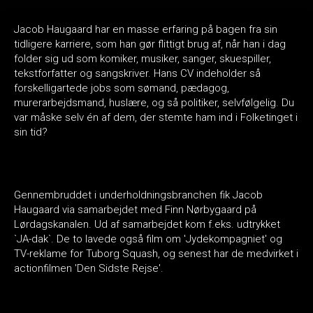
Jacob Haugaard har en masse erfaring på bagen fra sin
tidligere karriere, som han gør flittigt brug af, når han i dag
folder sig ud som komiker, musiker, sanger, skuespiller,
tekstforfatter og sangskriver. Hans CV indeholder så
forskelligartede jobs som sømand, pædagog,
murerarbejdsmand, huslære, og så politiker, selvfølgelig. Du
var måske selv én af dem, der stemte ham ind i Folketinget i
sin tid?
Gennembruddet i underholdningsbranchen fik Jacob
Haugaard via samarbejdet med Finn Nørbygaard på
Lørdagskanalen. Ud af samarbejdet kom f.eks. udtrykket
`JA-dak`. De to lavede også film om 'Jydekompagniet' og
TV-reklame for Tuborg Squash, og senest har de medvirket i
actionfilmen 'Den Sidste Rejse'.