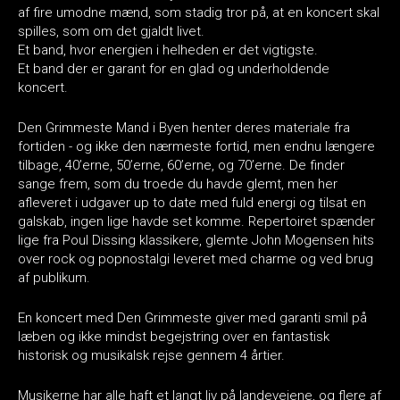
af fire umodne mænd, som stadig tror på, at en koncert skal
spilles, som om det gjaldt livet.
Et band, hvor energien i helheden er det vigtigste.
Et band der er garant for en glad og underholdende
koncert.
Den Grimmeste Mand i Byen henter deres materiale fra
fortiden - og ikke den nærmeste fortid, men endnu længere
tilbage, 40’erne, 50’erne, 60’erne, og 70’erne. De finder
sange frem, som du troede du havde glemt, men her
afleveret i udgaver up to date med fuld energi og tilsat en
galskab, ingen lige havde set komme. Repertoiret spænder
lige fra Poul Dissing klassikere, glemte John Mogensen hits
over rock og popnostalgi leveret med charme og ved brug
af publikum.
En koncert med Den Grimmeste giver med garanti smil på
læben og ikke mindst begejstring over en fantastisk
historisk og musikalsk rejse gennem 4 årtier.
Musikerne har alle haft et langt liv på landevejene, og flere af