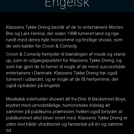
Engelsk
Klassens Tykke Dreng består af de to entertainere Morten
Brix og Lars Herlow, der siden 1998 turneret land og rige
rundt med deres hyle morsomme og festlige shows, som
de selv kalder for Croon & Comedy.
Croon & Comedy hentyder til blandingen af musik og stand-
up, som er udgangspunktet for Klassens Tykke Dreng, og
som har gjort de to herrer til nogle af de mest succesfulde
entertainere i Danmark. Klassens Tykke Dreng har også
turneret i udlandet, og er nogle af de få herhjemme, der
også optræder på engelsk.
Musikalsk indeholder showet alt fra Elvis til Backstreet Boys,
krydret med uimodståelige, humoristiske indslag alt
sammen på publikums præmisser, hvilket også betyder at
publikummet altid bliver revet med. Klassens Tykke Dreng er
uden tvivl både utraditionel og fantastisk på én og samme
tid.