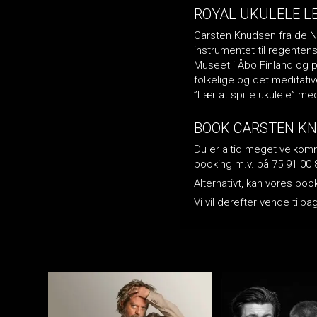
ROYAL UKULELE L
Carsten Knudsen fra de Nat
instrumentet til regentens 
Museet i Åbo Finland og p
folkelige og det meditati
”Lær at spille ukulele” m
BOOK CARSTEN KN
Du er altid meget velkomme
booking m.v. på 75 91 00 
Alternativt, kan vores bo
Vi vil derefter vende ti