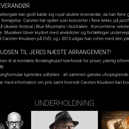
EVERANDØR
tergale kan godt kalde sig royal ukulele leverandør, da han flere g
fornøjelse. Carsten har spillet solo koncerter i flere kirker, på jazzf
å Ukulele festival i Blue Mountains i Australien. Koncerterne veksl
ve. Musikken bliver krydret med anekdoter og fortællinger undervejs
ed Carsten Knudsen på DVD, og i 2013 udgav han cd’en med den ydmy
UDSEN TIL JERES NÆSTE ARRANGEMENT!
n til at kontakte Bookinghuset telefonisk for priser, yderlig inform
86
okingformular ligeledes udfyldes - alt sammen ganske uforpligtende
lbage med information om pris samt hvorvidt Carsten Knudsen kan 
UNDERHOLDNING