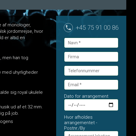
e af monologer,
+45 75 91 00 86
alsk jordomrejse, hvor
d er altid en
e, men han tog
e med uhyrligheder
lde sig royal ukulele
Dato for arrangement
musik ud af et 32 mm.
ig på job.
Hvor afholdes
 nogens
arrangementet -
Postnr./By