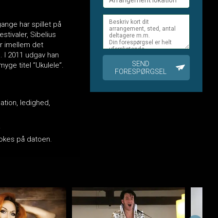
ange har spillet på
estivaler, Sibelius
er imellem det
. I 2011 udgav han
SEND
ge titel ”Ukulele”.
FORESPØRGSEL
ation, ledighed,
.
bookes på datoen.