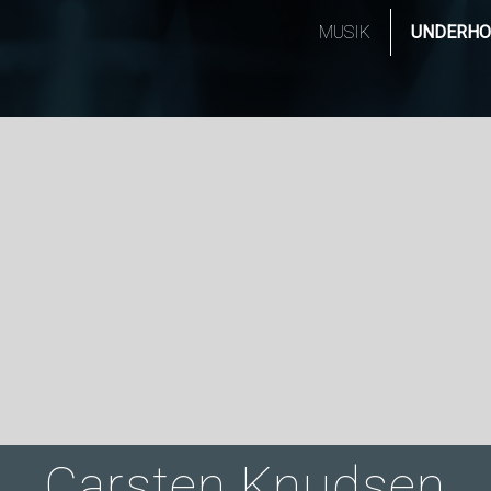
MUSIK
UNDERHO
Carsten Knudsen