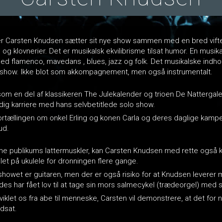
ner Carsten Knudsen sætter sit nye show sammen med en bred vift
og klovnerier. Det er musikalsk ekvilibrisme tilsat humor. En musik
med flamenco, mavedans , blues, jazz og folk. Det musikalske indhol
s show. Ikke blot som akkompagnement, men også instrumentalt.
om en del af klassikeren The Julekalender og trioen De Nattergal
dig karriere med hans selvbetitlede solo show.
fortællingen om onkel Erling og konen Carla og deres daglige kamp
ud.
amme publikums lattermuskler, kan Carsten Knudsen med rette også ka
llet på ukulele for dronningen flere gange.
howet er guitaren, men der er også risiko for at Knudsen leverer 
des har fået lov til at tage sin mors salmecykel (trædeorgel) med s
viklet os fra abe til menneske, Carsten vil demonstrere, at det for
dsat.