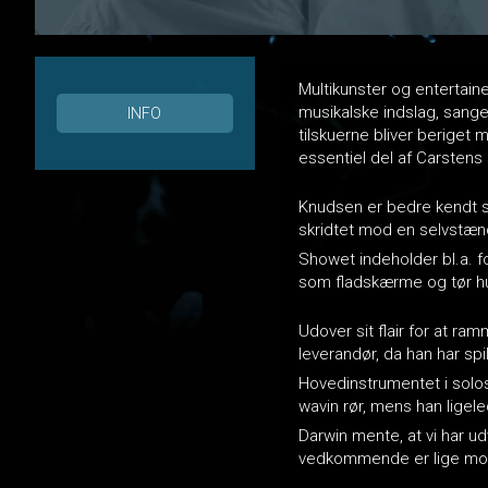
Multikunster og entertai
musikalske indslag, sange 
INFO
tilskuerne bliver beriget 
essentiel del af Carsten
Knudsen er bedre kendt s
skridtet mod en selvstæn
Showet indeholder bl.a. 
som fladskærme og tør h
Udover sit flair for at r
leverandør, da han har spi
Hovedinstrumentet i solos
wavin rør, mens han ligele
Darwin mente, at vi har ud
vedkommende er lige mo