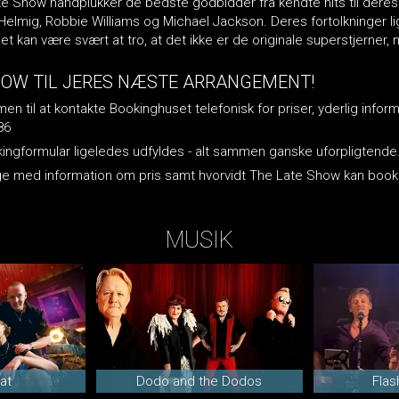
Late Show håndplukker de bedste godbidder fra kendte hits til der
Helmig, Robbie Williams og Michael Jackson. Deres fortolkninger l
det kan være svært at tro, at det ikke er de originale superstjerner, 
HOW TIL JERES NÆSTE ARRANGEMENT!
n til at kontakte Bookinghuset telefonisk for priser, yderlig inform
86
okingformular ligeledes udfyldes - alt sammen ganske uforpligtende
lbage med information om pris samt hvorvidt The Late Show kan bo
MUSIK
at
Dodo and the Dodos
Flas