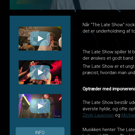
Når "The Late Show" rocker
det er underholdning af to
The Late Show spiller til 
der ønskes et godt band ti
The Late Show er et ungt 
præcist, hvordan man und
Optræder med imponerend
The Late Show består ude
øverste hylde, og ofte o
Zindy Lauersen
og
Michae
Musikken henter The Late
INFO