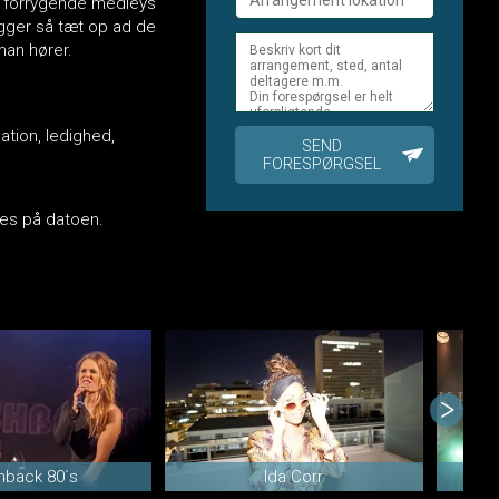
es forrygende medleys
igger så tæt op ad de
man hører.
ation, ledighed,
SEND
FORESPØRGSEL
.
okes på datoen.
hback 80`s
Ida Corr