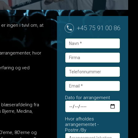
r ingen i tvivl om, at
+45 75 91 00 86
r arrangementer, hvor
erfaring og ved
Dato for arrangement
blæserafdeling fra
Bjerre, Medina,
Hvor afholdes
arrangementet -
Postnr./By
'erne, 80'erne og