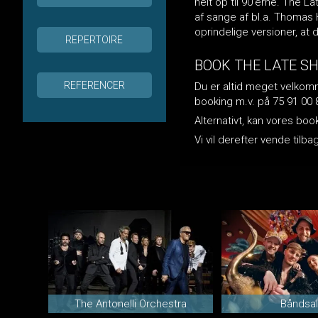
helt op til 90'erne. The 
af sange af bl.a. Thomas 
oprindelige versioner, at 
REPERTOIRE
BOOK THE LATE S
REFERENCER
Du er altid meget velkomme
booking m.v. på 75 91 00 
Alternativt, kan vores bo
Vi vil derefter vende ti
The Antonelli Orchestra
Båndsal