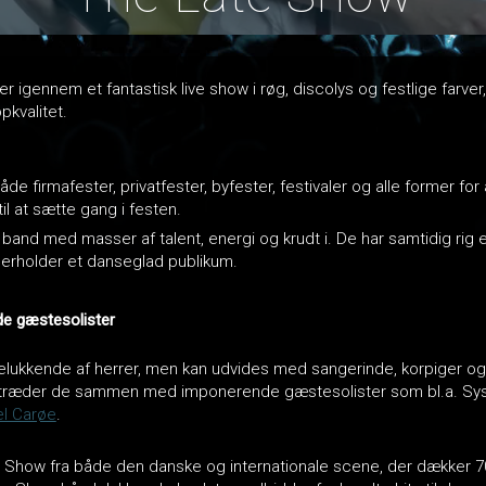
 igennem et fantastisk live show i røg, discolys og festlige farver, e
pkvalitet.
både firmafester, privatfester, byfester, festivaler og alle former fo
l at sætte gang i festen.
band med masser af talent, energi og krudt i. De har samtidig rig 
erholder et danseglad publikum.
e gæstesolister
lukkende af herrer, men kan udvides med sangerinde, korpiger og 
ptræder de sammen med imponerende gæstesolister som bl.a. Sys 
l Carøe
.
 Show fra både den danske og internationale scene, der dækker 70