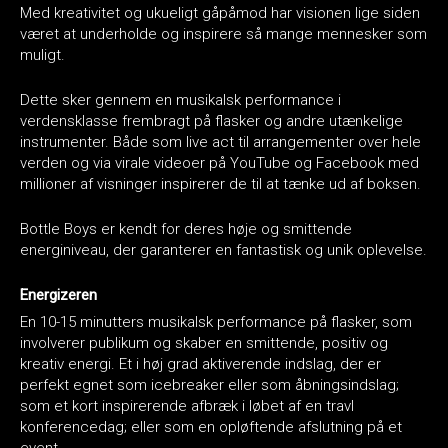
Med kreativitet og ukueligt gåpåmod har visionen lige siden
været at underholde og inspirere så mange mennesker som
muligt.
Dette sker gennem en musikalsk performance i
verdensklasse frembragt på flasker og andre utænkelige
instrumenter. Både som live act til arrangementer over hele
verden og via virale videoer på YouTube og Facebook med
millioner af visninger inspirerer de til at tænke ud af boksen.
Bottle Boys er kendt for deres høje og smittende
energiniveau, der garanterer en fantastisk og unik oplevelse.
Energizeren
En 10-15 minutters musikalsk performance på flasker, som
involverer publikum og skaber en smittende, positiv og
kreativ energi. Et i høj grad aktiverende indslag, der er
perfekt egnet som icebreaker eller som åbningsindslag;
som et kort inspirerende afbræk i løbet af en travl
konferencedag; eller som en opløftende afslutning på et
event.