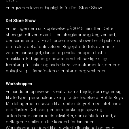
Energizeren leverer highlights fra Det Store Show.
Det Store Show
En helt igennem unik oplevelse på 30-45 minutter. Dette
show gør ethvert event til en uforglemmelig begivenhed,
der summer af liv. En af forcerne ved showet er at publikum
er en aktiv del af oplevelsen. Begejstrede folk over hele
verden har sunget, danset og endda hoppet i takt til
musikken. Et højenergishow af den helt særlige slags
fremført på flasker og andre kreative instrumenter, der er et
oplagt valg til firmafesten eller større begivenheder.
Workshoppen
En hands on oplevelse i kreativt samarbejde, som egner sig
til alle typer personaleudvikling. Under ledelse af Bottle Boys
får deltagerne musikken til at spille udstyret med intet andet
end flasker. Det sker gennem forskellige sjove og
udfordrende samarbejdsaktiviteter, som afsluttes med, at
deltagerne spiller en lille koncert for hinanden.
Workshoppen er ideel til at styrke fællesskabet og ryste