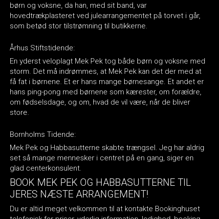
børn og voksne, da han, med sit band, var
hovedtrækplasteret ved julearrangementet på torvet i går,
som betød stor tilstrømning til butikkerne.
Århus Stiftstidende:
En yderst veloplagt Mek Pek tog både børn og voksne med
storm. Det må indrømmes, at Mek Pek kan det der med at
få fat i børnene. Et er hans mange børnesange. Et andet er
hans ping-pong med børnene som kærester, om forældre,
om fødselsdage, og om, hvad de vil være, når de bliver
store.
Bornholms Tidende:
Mek Pek og Habbasutterne skabte trængsel. Jeg har aldrig
set så mange mennesker i centret på en gang, siger en
glad centerkonsulent.
BOOK MEK PEK OG HABBASUTTERNE TIL
JERES NÆSTE ARRANGEMENT!
Du er altid meget velkommen til at kontakte Bookinghuset
telefonisk for priser, yderlig information, ledighed, booking