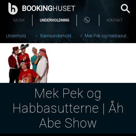
BOOKING
HUSET
MUSIK
UNDERHOLDNING
KONTAKT
Underholdning
Børneunderholdning
Mek Pek og Habbasutterne
Mek Pek og
Habbasutterne | Åh
Abe Show