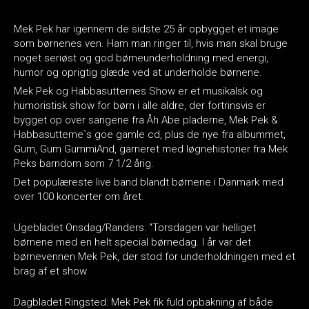
Mek Pek har igennem de sidste 25 år opbygget et image
som børnenes ven. Ham man ringer til, hvis man skal bruge
noget seriøst og god børneunderholdning med energi,
humor og oprigtig glæde ved at underholde børnene.
Mek Pek og Habbasutternes Show er et musikalsk og
humoristisk show for børn i alle aldre, der fortrinsvis er
bygget op over sangene fra Åh Abe pladerne, Mek Pek &
Habbasutterne`s goe gamle cd, plus de nye fra albummet,
Gum, Gum GummiAnd, garneret med løgnehistorier fra Mek
Peks barndom som 7 1/2 årig.
Det populæreste live band blandt børnene i Danmark med
over 100 koncerter om året.
Ugebladet Onsdag/Randers: "Torsdagen var helliget
børnene med en helt special børnedag. I år var det
børnevennen Mek Pek, der stod for underholdningen med et
brag af et show
Dagbladet Ringsted: Mek Pek fik fuld opbakning af både