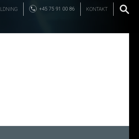
+45 75 91 00 86
LDNING
KONTAKT