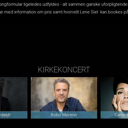
okingformular ligeledes udfyldes - alt sammen ganske uforpligtende
lbage med information om pris samt hvorvidt Lene Siel kan bookes 
KIRKEKONCERT
hfeldt
Bobo Moreno
Caroli