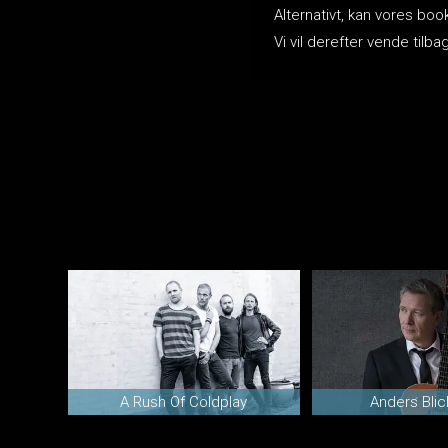
Alternativt, kan vores bo
Vi vil derefter vende ti
A Rush Of Coldplay
Anders Blic