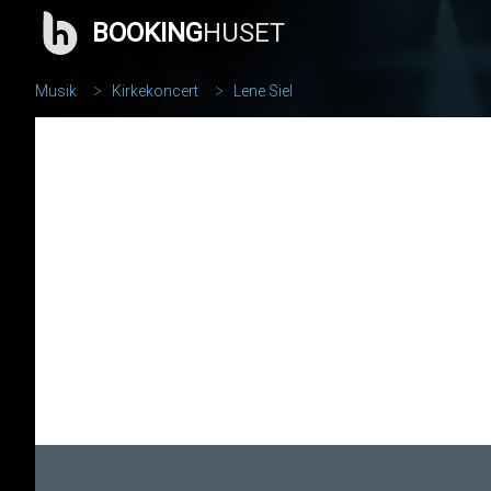
BOOKING
HUSET
Musik
Kirkekoncert
Lene Siel