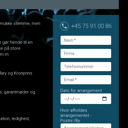
ig smukke stemme, men
+45 75 91 00 86
m gør hende til en
ke på store
 m.m.
Mary og Kronprins
Dato for arrangement
nts, garantmøder og
Hvor afholdes
arrangementet -
ation, ledighed,
Postnr./By