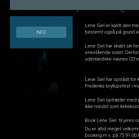
Lene Siel er kaldt den me
bestemt også på grund a
INFO
Lene Siel har skabt sin he
enestående solist. Derfor 
udenlandske navnes CD’er
Lene Siel har optrådt fo
Frederiks bryllupsfest i m
Lene Siel optræder med pia
ikke mindst som kirkekon
Book Lene Siel til jeres 
Du er altid meget velkomme
booking m.v. på 75 91 00 