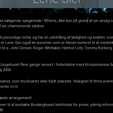
st sælgende sangerinde i 90’erne, ikke kun på grund af sin utrol
f sin charmerende sødme.
lt personlige niche og har en udstråling af lødighed og kvalitet, so
er Lene Siel også en kunstner som er blevet inviteret til at medvir
 bl.a. John Denver, Roger Whittaker, Helmut Lotti, Tommy Körberg
r Kongehuset flere gange senest i forbindelse med Kronprinsesse 
aj 2004.
nist, som trio/kvartet eller fuldt orkester. Velegnet til firma eve
certer m.m.
næste arrangement!
n til at kontakte Bookinghuset telefonisk for priser, yderlig inform
86