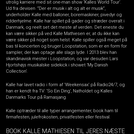
utrolig karriere med sit one-man show 'Kalles World Tour'.
Ud fra devisen :”Der er musik i alt og alt er musik”,
underholder Kalle med balloner, boremaskiner, pivedyr og
ridderhjelme. Kalle har spillet på gader og stræder overalt i
Danmark, og reelt set det meste af verden. Det eneste du
kan være sikker på ved Kalle Mathiesen er, at du ikke kan
være sikker på noget som helst. Kalle spiller også meget på
bas til koncerten og bruger Loopstation, som er en form for
sampler, der kan optage alle slags lyde. I 2013 blev han
skandinavisk mester i Loopstation, og var desuden Lars
Hjortshøjs musikalske sidekick i showet 'My Danish
Collection'.
Kalle har lavet radio i form af 'Weekensax' på Radio24/7, og
han er kendt fra TV: 'So Ein Ding', Natholdet og Kalles
Danmarks Tour på Ramasjang.
Kalle optræder til alle typer arrangementer, book ham til
firmafesten, julefrokosten, privatfesten eller festival.
BOOK KALLE MATHIESEN TIL JERES NÆSTE