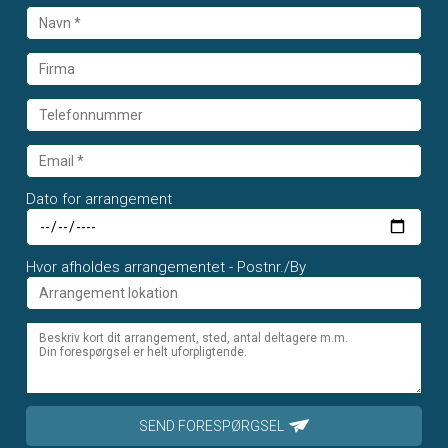
Dato for arrangement
Hvor afholdes arrangementet - Postnr./By
SEND FORESPØRGSEL