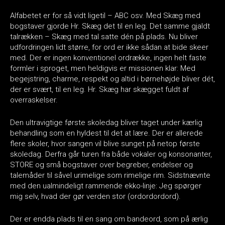
Alfabetet er for så vidt ligetil – ABC osv. Med Skæg med
bogstaver gjorde Hr. Skæg det til en leg. Det samme gjaldt
talrækken – Skæg med tal satte dén på plads. Nu bliver
udfordringen lidt større, for ord er ikke sådan at bide skeer
med. Der er ingen konventionel ordrække, ingen helt faste
formler i sproget, men heldigvis er missionen klar: Med
begejstring, charme, respekt og altid i børnehøjde bliver dét,
der er svært, til en leg. Hr. Skæg har skægget fuldt af
overraskelser.
Den ultravigtige første skoledag bliver taget under kærlig
behandling som en hyldest til det at lære. Der er allerede
flere skoler, hvor sangen vil blive sunget på netop første
skoledag. Derfra går turen fra både vokaler og konsonanter,
STORE og små bogstaver over begreber, endelser og
talemåder til såvel urimelige som rimelige rim. Sidstnævnte
med den ualmindeligt rammende ekko-linje: Jeg spørger
mig selv, hvad der gør verden stor (ordordordord).
Der er endda plads til en sang om bandeord, som på ærlig