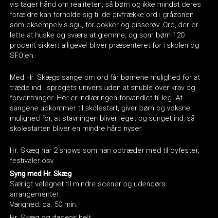
vis tager hånd om realiteten, så børn og ikke mindst deres
forældre kan forholde sig til de pivfrække ord i gråzonen
som eksempelvis sgu, for pokker og pisserøv. Ord, der er
lette at huske og svære at glemme, og som børn 120
procent sikkert alligevel bliver præsenteret for i skolen og
SFO’en.
Med Hr. Skægs sange om ord får børnene mulighed for at
træde ind i sprogets univers uden at snuble over krav og
forventninger. Her er indlæringen forvandlet til leg. At
sangene udkommer til skolestart, giver børn og voksne
mulighed for, at stavningen bliver leget og sunget ind, så
skolestarten bliver en mindre hård nyser.
Hr. Skæg har 2 shows som han optræder med til byfester,
festivaler osv.
Syng med Hr. Skæg
Særligt velegnet til mindre scener og udendørs
arrangementer.
Varighed: ca. 50 min.
Hr. Skæg og dagens helt