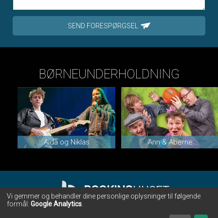
SEND FORESPØRGSEL
BØRNEUNDERHOLDNING
Aida og Niklas
Ann & Aberne
BOOKING
HUSET
Vi gemmer og behandler dine personlige oplysninger til følgende
formål:
Google Analytics
.
BOOKINGHUSET • CHR. WINTHERS VEJ 28 • 7000 FREDERICIA