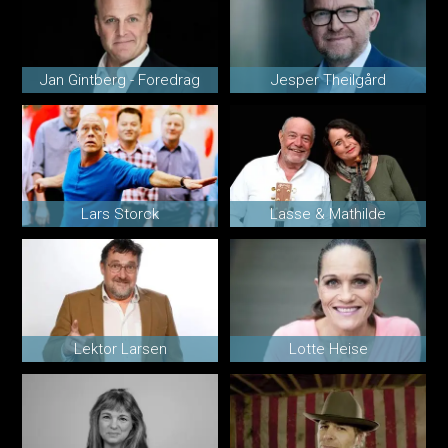
Jan Gintberg - Foredrag
Jesper Theilgård
Lars Storck
Lasse & Mathilde
Lektor Larsen
Lotte Heise