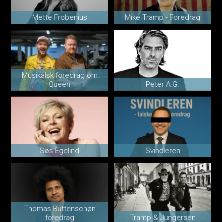
Mette Frobenius
Mike Tramp - Foredrag
Musikalsk foredrag om
Queen
Peter A.G.
Søs Egelind
Svindleren
Thomas Buttenschøn
foredrag
Tramp & Jungersen