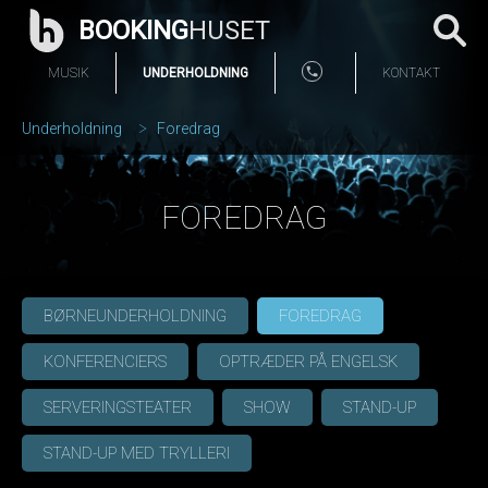
BOOKING
HUSET
MUSIK
UNDERHOLDNING
KONTAKT
Underholdning
Foredrag
FOREDRAG
BØRNEUNDERHOLDNING
FOREDRAG
KONFERENCIERS
OPTRÆDER PÅ ENGELSK
SERVERINGSTEATER
SHOW
STAND-UP
STAND-UP MED TRYLLERI