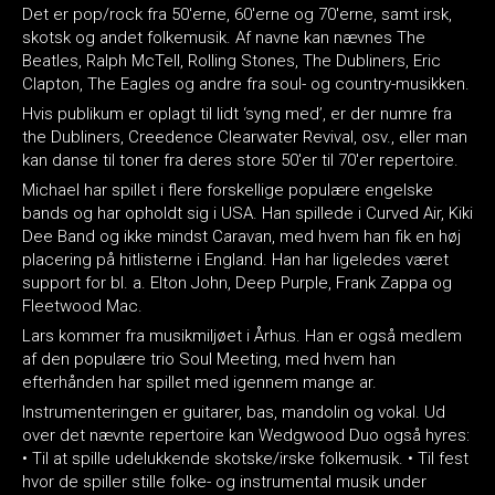
Det er pop/rock fra 50'erne, 60'erne og 70'erne, samt irsk,
skotsk og andet folkemusik. Af navne kan nævnes The
Beatles, Ralph McTell, Rolling Stones, The Dubliners, Eric
Clapton, The Eagles og andre fra soul- og country-musikken.
Hvis publikum er oplagt til lidt ‘syng med’, er der numre fra
the Dubliners, Creedence Clearwater Revival, osv., eller man
kan danse til toner fra deres store 50'er til 70'er repertoire.
Michael har spillet i flere forskellige populære engelske
bands og har opholdt sig i USA. Han spillede i Curved Air, Kiki
Dee Band og ikke mindst Caravan, med hvem han fik en høj
placering på hitlisterne i England. Han har ligeledes været
support for bl. a. Elton John, Deep Purple, Frank Zappa og
Fleetwood Mac.
Lars kommer fra musikmiljøet i Århus. Han er også medlem
af den populære trio Soul Meeting, med hvem han
efterhånden har spillet med igennem mange ar.
Instrumenteringen er guitarer, bas, mandolin og vokal. Ud
over det nævnte repertoire kan Wedgwood Duo også hyres:
• Til at spille udelukkende skotske/irske folkemusik. • Til fest
hvor de spiller stille folke- og instrumental musik under