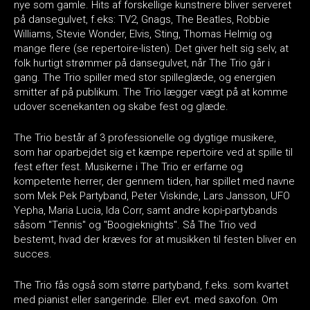
nye som gamle. Hits af forskellige kunstnere bliver serveret
på dansegulvet, f.eks: TV2, Gnags, The Beatles, Robbie
Williams, Stevie Wonder, Elvis, Sting, Thomas Helmig og
mange flere (se repertoire-listen). Det giver helt sig selv, at
folk hurtigt strømmer på dansegulvet, når The Trio går i
gang. The Trio spiller med stor spilleglæde, og energien
smitter af på publikum. The Trio lægger vægt på at komme
udover scenekanten og skabe fest og glæde.
The Trio består af 3 professionelle og dygtige musikere,
som har oparbejdet sig et kæmpe repertoire ved at spille til
fest efter fest. Musikerne i The Trio er erfarne og
kompetente herrer, der gennem tiden, har spillet med navne
som Mek Pek Partyband, Peter Viskinde, Lars Jansson, UFO
Yepha, Maria Lucia, Ida Corr, samt andre kopi-partybands
såsom "Tennis" og "Boogieknights". Så The Trio ved
bestemt, hvad der kræves for at musikken til festen bliver en
succes.
The Trio fås også som større partyband, f.eks. som kvartet
med pianist eller sangerinde. Eller evt. med saxofon. Om