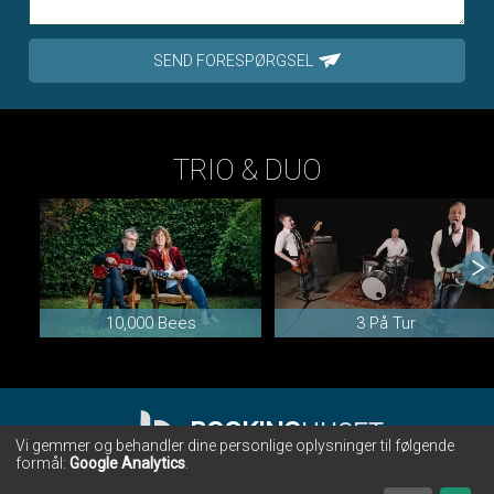
SEND FORESPØRGSEL
TRIO & DUO
10,000 Bees
3 På Tur
BOOKING
HUSET
Vi gemmer og behandler dine personlige oplysninger til følgende
formål:
Google Analytics
.
BOOKINGHUSET • CHR. WINTHERS VEJ 28 • 7000 FREDERICIA