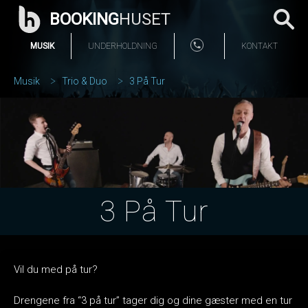
BOOKING
HUSET
MUSIK
UNDERHOLDNING
KONTAKT
Musik
Trio & Duo
3 På Tur
3 På Tur
Vil du med på tur?
Drengene fra “3 på tur” tager dig og dine gæster med en tur