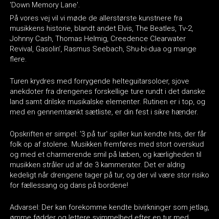
'Down Memory Lane'.
På vores vej vil vi møde de allerstørste kunstnere fra
musikkens historie, blandt andet Elvis, The Beatles, Tv-2,
Johnny Cash, Thomas Helmig, Creedence Clearwater
Revival, Gasolin’, Rasmus Seebach, Shu-bi-dua og mange
flere.
Turen krydres med forrygende helteguitarsoloer, sjove
anekdoter fra drengenes forskellige ture rundt i det danske
land samt drilske musikalske elementer. Rutinen er i top, og
med en gennemtænkt sætliste, er din fest i sikre hænder.
Opskriften er simpel: '3 på tur' spiller kun kendte hits, der får
folk op af stolene. Musikken fremføres med stort overskud
og med et charmerende smil på læben, og kærligheden til
musikken stråler ud af de 3 kammerater. Det er aldrig
kedeligt når drengene tager på tur, og der vil være stor risiko
for fællessang og dans på bordene!
Advarsel: Der kan forekomme kendte bivirkninger som jetlag,
ømme fødder og lettere svimmelhed efter en tur med