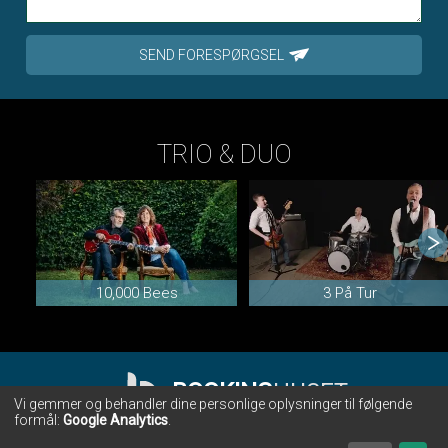
SEND FORESPØRGSEL
TRIO & DUO
10,000 Bees
3 På Tur
BOOKING
HUSET
Vi gemmer og behandler dine personlige oplysninger til følgende
formål:
Google Analytics
.
BOOKINGHUSET • CHR. WINTHERS VEJ 28 • 7000 FREDERICIA