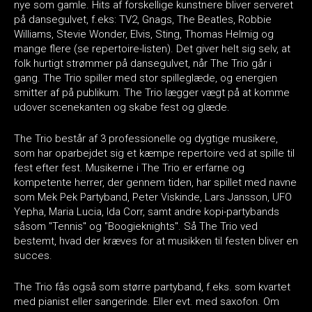
nye som gamle. Hits af forskellige kunstnere bliver serveret
på dansegulvet, f.eks: TV2, Gnags, The Beatles, Robbie
Williams, Stevie Wonder, Elvis, Sting, Thomas Helmig og
mange flere (se repertoire-listen). Det giver helt sig selv, at
folk hurtigt strømmer på dansegulvet, når The Trio går i
gang. The Trio spiller med stor spilleglæde, og energien
smitter af på publikum. The Trio lægger vægt på at komme
udover scenekanten og skabe fest og glæde.
The Trio består af 3 professionelle og dygtige musikere,
som har oparbejdet sig et kæmpe repertoire ved at spille til
fest efter fest. Musikerne i The Trio er erfarne og
kompetente herrer, der gennem tiden, har spillet med navne
som Mek Pek Partyband, Peter Viskinde, Lars Jansson, UFO
Yepha, Maria Lucia, Ida Corr, samt andre kopi-partybands
såsom "Tennis" og "Boogieknights". Så The Trio ved
bestemt, hvad der kræves for at musikken til festen bliver en
succes.
The Trio fås også som større partyband, f.eks. som kvartet
med pianist eller sangerinde. Eller evt. med saxofon. Om