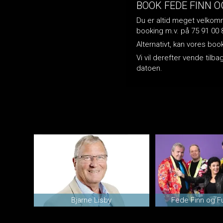
BOOK FEDE FINN 
Du er altid meget velkomme
booking m.v. på 75 91 00 
Alternativt, kan vores bo
Vi vil derefter vende til
datoen.
Bjarne Lisby
Fede Finn og F