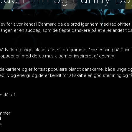
lev for alvor kendt i Danmark, da de brød igennem med radiohittet
angen er en succes, som de fleste danskere på et eller andet tid
å tv flere gange, blandt andet i programmet "Fællessang på Charli
topscenen med deres musik, som er inspireret af country.
e karriere og er fortsat populære blandt danskerne, både unge o
d liv og energi, og de er kendt for at skabe en god stemning og få
står af:
ommer
d
s