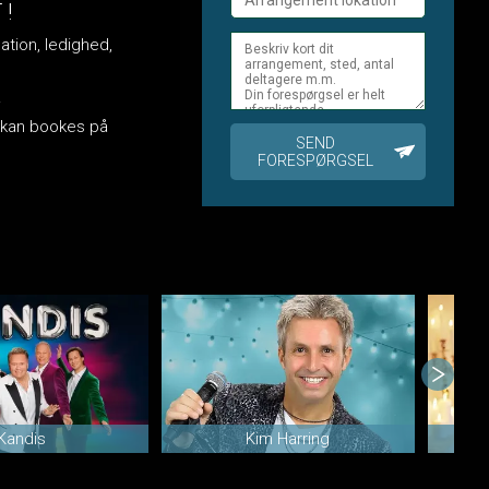
!
ation, ledighed,
.
z kan bookes på
SEND
FORESPØRGSEL
Kandis
Kim Harring