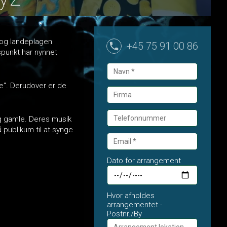
 og landeplagen
+45 75 91 00 86
spunkt har nynnet
e". Derudover er de
g gamle. Deres musik
 publikum til at synge
Dato for arrangement
Hvor afholdes
arrangementet -
Postnr./By