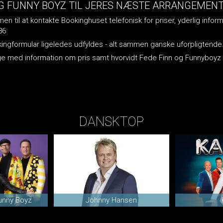
OG FUNNY BOYZ TIL JERES NÆSTE ARRANGEMENT 
n til at kontakte Bookinghuset telefonisk for priser, yderlig inform
86
okingformular ligeledes udfyldes - alt sammen ganske uforpligtende
bage med information om pris samt hvorvidt Fede Finn og Funnyboy
DANSKTOP
unny Boyz
Johnny Hansen