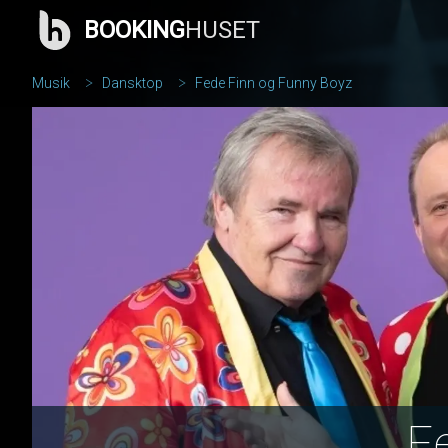
BOOKING
HUSET
Musik
Dansktop
Fede Finn og Funny Boyz
F