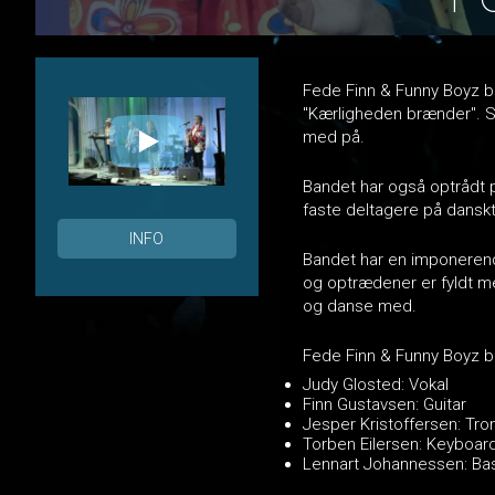
Fede Finn & Funny Boyz b
"Kærligheden brænder". S
med på.
Bandet har også optrådt p
faste deltagere på dansk
INFO
Bandet har en imponerend
og optrædener er fyldt me
og danse med.
Fede Finn & Funny Boyz be
Judy Glosted: Vokal
Finn Gustavsen: Guitar
Jesper Kristoffersen: Tr
Torben Eilersen: Keyboar
Lennart Johannessen: Ba