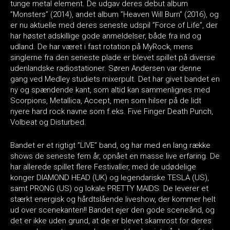
tunge metal element. De udgav deres debut album
”Monsters” (2014), andet album ”Heaven Will Burn” (2016), og
er nu aktuelle med deres seneste udspil ”Force of Life”, der
har høstet adskillige gode anmeldelser, både fra ind og
udland. De har været i fast rotation på MyRock, mens
singlerne fra den seneste plade er blevet spillet på diverse
udenlandske radiostationer. Søren Andersen var denne
gang ved Medley studiets mixerpult. Det har givet bandet en
ny og spændende kant, som altid kan sammenlignes med
Scorpions, Metallica, Accept, men som hilser på de lidt
nyere hard rock navne som f.eks. Five Finger Death Punch,
Volbeat og Disturbed.
Bandet er et rigtigt ”LIVE” band, og har med en lang række
shows de seneste fem år, opnået en masse live erfaring. De
har allerede spillet flere Festivaller, med de udødelige
konger DIAMOND HEAD (UK) og legendariske TESLA (US),
samt PRONG (US) og lokale PRETTY MAIDS. De leverer et
stærkt energisk og hårdtslående liveshow, der kommer helt
ud over scenekanten!! Bandet ejer den gode sceneånd, og
det er ikke uden grund, at de er blevet skamrost for deres