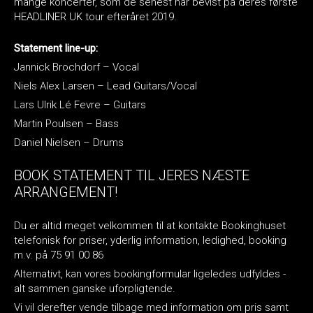
mange koncerter, som de senest har bevist på deres første
HEADLINER UK tour efteråret 2019.
Statement line-up:
Jannick Brochdorf – Vocal
Niels Alex Larsen – Lead Guitars/Vocal
Lars Ulrik Lé Fevre – Guitars
Martin Poulsen – Bass
Daniel Nielsen – Drums
BOOK STATEMENT TIL JERES NÆSTE
ARRANGEMENT!
Du er altid meget velkommen til at kontakte Bookinghuset
telefonisk for priser, yderlig information, ledighed, booking
m.v. på 75 91 00 86
Alternativt, kan vores bookingformular ligeledes udfyldes -
alt sammen ganske uforpligtende.
Vi vil derefter vende tilbage med information om pris samt