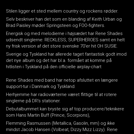
Stilen ligger et sted mellem country og rockens rødder.
Selv beskriver han det som en blanding af Keith Urban og
Brad Paisley møder Springsteen og FOO-fighters.
Energisk og med melodierne i højsædet har Rene Shades
udsendt singlerne: RECKLESS, SUPERHEROES samt en helt
ny frisk version af det store svenske 70'er hit OH SUSIE.
Sverige og Tyskland har allerede taget fantastisk godt imod
det nye album og det har bl.a. formået at komme på
hitlisten i Tyskland på den officielle airplay-chart
Rene Shades med band har netop afsluttet en længere
support-tur i Danmark og Tyskland.
Herhjemme har radioværterne været flittige til at rotere
singlerne på DR's stationer.
Debutalbummet kan bryste sig af top producere/teknikere
som Hans Martin Buff (Prince, Scorpions),
Flemming Rasmussen (Metallica, Gasolin, mm) og ikke
mindst Jacob Hansen (Volbeat, Dizzy Mizz Lizzy). Rene