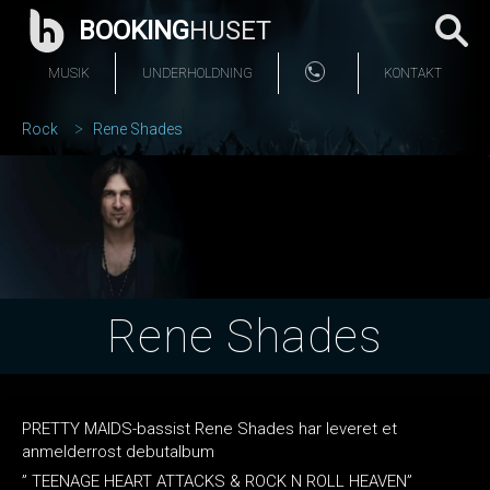
BOOKING
HUSET
MUSIK
UNDERHOLDNING
KONTAKT
Rock
Rene Shades
Rene Shades
PRETTY MAIDS-bassist Rene Shades har leveret et
anmelderrost debutalbum
” TEENAGE HEART ATTACKS & ROCK N ROLL HEAVEN”