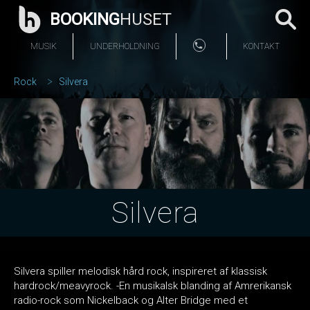
BOOKING
HUSET
MUSIK
UNDERHOLDNING
KONTAKT
Rock
Silvera
Silvera
Silvera spiller melodisk hård rock, inspireret af klassisk
hardrock/meavyrock. -En musikalsk blanding af Amrerikansk
radio-rock som Nickelback og Alter Bridge med et