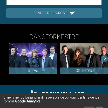
SEND FORESPØRGSEL
DANSEORKESTRE
5aLive
Counters
BOOKING
HUSET
Vi gemmer og behandler dine personlige oplysninger til følgende
formål:
Google Analytics
.
BOOKINGHUSET • CHR. WINTHERS VEJ 28 • 7000 FREDERICIA