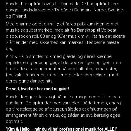
Bandet har optrådt overalt i Danmark. De har optrådt flere
gange i landsdækkende TV, både i Danmark, Norge, Sverige
og Finland.
Med charme og et glimt i øjet føres publikum igennem et
musikalsk supermarked, med alt fra Dansktop til Volbeat,
disco, rock’n roll, 80’er og 90’er musik m.v. Hits fra det sidste
7 årtier, der med sikkerhed kan mærkes i fødderne næste
dag.
Kim & Hallo smitter folk med glæde, og deres kæmpe
repertoire og erfaring gør, at de bookes igen og igen til en
bred vifte af arrangementer såsom halballer, firmafester,
festivaler, markeder, kroballer etc. eller som solister med
deres egne danske hits.
De ved, hvad de har med at gøre!
Bandet lægger stor vægt på hele arrangementet, ikke bare
publikum. De optræder med variabler i både tempo, energi
og tilrettelæggelse af pauser, således at afslutningen på
arrangement får sit klimaks, og sådan at evt. barsalg øges
optimalt.
”Kim & Hallo – når du vil ha’ professionel musik for ALLE!”