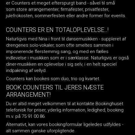
er Counters et meget efterspurgt band - såvel til små
som store arrangementer, firmafester, privatfester,
julefrokosten, sommerfesten eller andre former for events.
COUNTERS ER EN TOTALOPLEVELSE..!
Naturligvis med Nina i front til dansemusikken - suppleret af
drengenes solo-vokaler, som ofte smeltes sammen i
imponerende flerstemmig sang, og med en fælles
indlevelse i musikken som er i særklasse. Naturligvis er også
diner-musikken en oplevelse i sig selv, i en helt speciel
indpakning af vellyd.
Counters kan bookes som duo, trio og kvartet.
BOOK COUNTERS TIL JERES NÆSTE
ARRANGEMENT!
Du er altid meget velkommen til at kontakte Bookinghuset
telefonisk for priser, yderlig information, ledighed, booking
m.v. på 75 91 00 86
Alternativt, kan vores bookingformular ligeledes udfyldes -
alt sammen ganske uforpligtende.